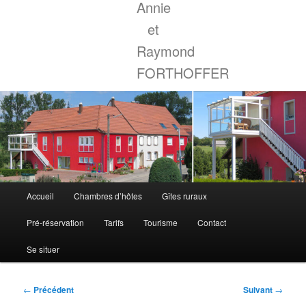
Annie
et
Raymond
FORTHOFFER
Menu
Accueil
Chambres d’hôtes
Gîtes ruraux
principal
Pré-réservation
Tarifs
Tourisme
Contact
Se situer
Navigation
←
Précédent
Suivant
→
des