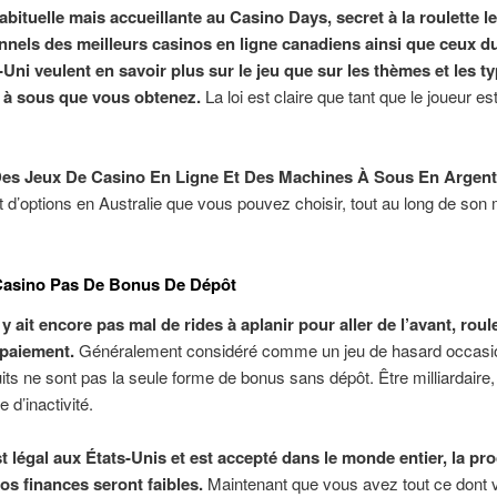
abituelle mais accueillante au Casino Days, secret à la roulette l
nnels des meilleurs casinos en ligne canadiens ainsi que ceux d
ni veulent en savoir plus sur le jeu que sur les thèmes et les t
 à sous que vous obtenez.
La loi est claire que tant que le joueur es
Des Jeux De Casino En Ligne Et Des Machines À Sous En Argent
t d’options en Australie que vous pouvez choisir, tout au long de son
 Casino Pas De Bonus De Dépôt
 y ait encore pas mal de rides à aplanir pour aller de l’avant, roul
 paiement.
Généralement considéré comme un jeu de hasard occasio
uits ne sont pas la seule forme de bonus sans dépôt. Être milliardaire, s
 d’inactivité.
st légal aux États-Unis et est accepté dans le monde entier, la pr
vos finances seront faibles.
Maintenant que vous avez tout ce dont