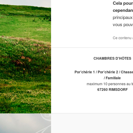
Cela pour
cependan
principaux
vous pouve
Ce contenu 
CHAMBRES D'HÔTES
Por'chérie 1 / Por'chérie 2 / Chasse
/ Familiale
maximum 10 personnes au to
67260 RIMSDORF