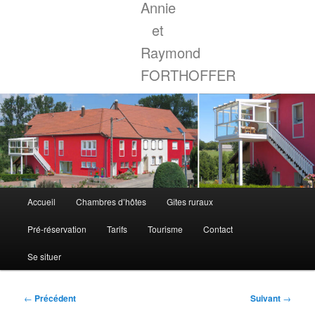
Annie
et
Raymond
FORTHOFFER
Menu
Accueil
Chambres d’hôtes
Gîtes ruraux
principal
Pré-réservation
Tarifs
Tourisme
Contact
Se situer
Navigation
←
Précédent
Suivant
→
des