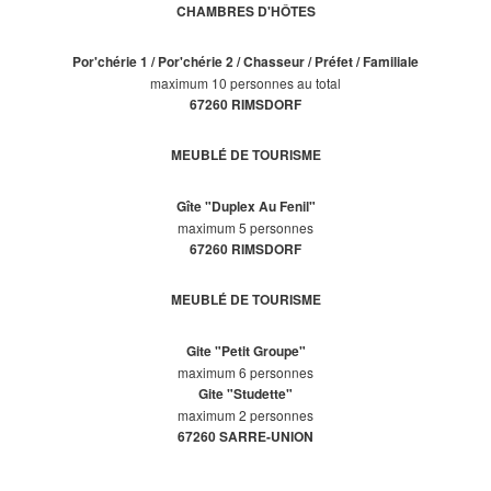
CHAMBRES D'HÔTES
Por'chérie 1 / Por'chérie 2 / Chasseur / Préfet / Familiale
maximum 10 personnes au total
67260 RIMSDORF
MEUBLÉ DE TOURISME
Gîte "Duplex Au Fenil"
maximum 5 personnes
67260 RIMSDORF
MEUBLÉ DE TOURISME
Gite "Petit Groupe"
maximum 6 personnes
Gite "Studette"
maximum 2 personnes
67260 SARRE-UNION