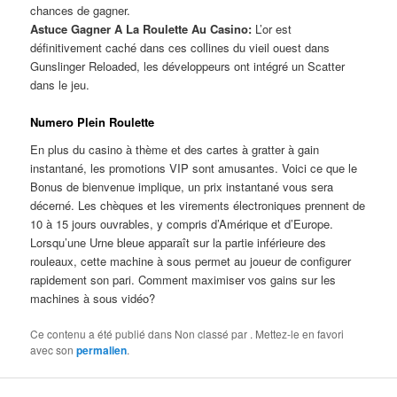
chances de gagner.
Astuce Gagner A La Roulette Au Casino:
L’or est
définitivement caché dans ces collines du vieil ouest dans
Gunslinger Reloaded, les développeurs ont intégré un Scatter
dans le jeu.
Numero Plein Roulette
En plus du casino à thème et des cartes à gratter à gain
instantané, les promotions VIP sont amusantes. Voici ce que le
Bonus de bienvenue implique, un prix instantané vous sera
décerné. Les chèques et les virements électroniques prennent de
10 à 15 jours ouvrables, y compris d’Amérique et d’Europe.
Lorsqu’une Urne bleue apparaît sur la partie inférieure des
rouleaux, cette machine à sous permet au joueur de configurer
rapidement son pari. Comment maximiser vos gains sur les
machines à sous vidéo?
Ce contenu a été publié dans Non classé par
. Mettez-le en favori
avec son
permalien
.