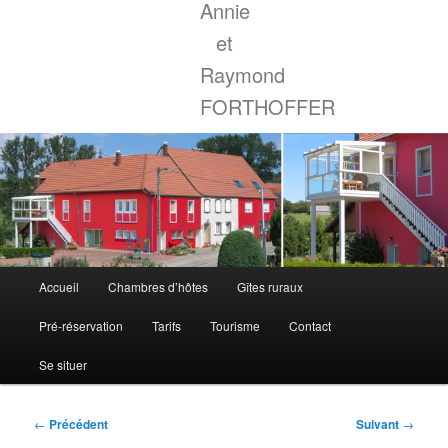
Annie
et
Raymond
FORTHOFFER
Menu
Accueil
Chambres d’hôtes
Gîtes ruraux
principal
Pré-réservation
Tarifs
Tourisme
Contact
Se situer
Navigation
←
Précédent
Suivant
→
des