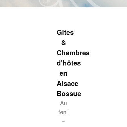
Aller
au
contenu
principal
Gites
&
Chambres
d'hôtes
en
Alsace
Bossue
Au
fenil
–