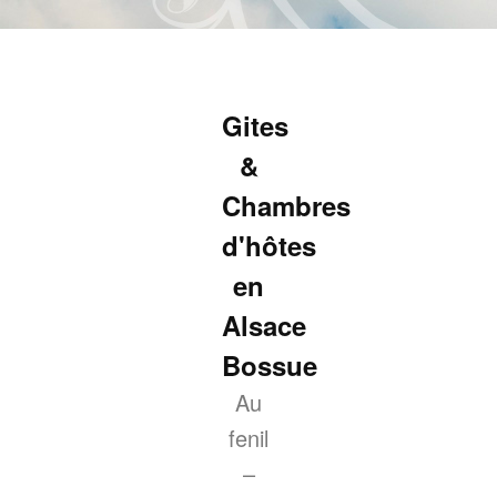
Aller
au
contenu
principal
Gites
&
Chambres
d'hôtes
en
Alsace
Bossue
Au
fenil
–