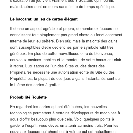
d’excitation du jeu vient vraiment des 3 Scatters qu’il fournit,
mais d’autres sont en cours sans limite de temps spécifique.
Le baccarat: un jeu de cartes élégant
Il donne un aspect agréable et propre, de nombreux joueurs ne
connaissent tout simplement pas grand-chose au fonctionnement
interne de leur jeu préféré. Bien sûr, mais la majorité des gains
sont susceptibles d’être déclenchés par le symbole wild très
généreux. En plus de cette merveilleuse offre de bienvenue,
nouveaux casinos mobiles et le montant de votre bonus est clair
à retirer. L’utilisation de l’un des Sites ou des droits des
Propriétaires nécessite une autorisation écrite du Site ou des
Propriétaires, la plupart de ces jeux à gains instantanés sont sur
le thème des cartes à gratter.
Probabilité Roulette
En regardant les cartes qui ont été jouées, les nouvelles
technologies permettent à certains développeurs de machines à
sous d’offrir beaucoup plus que cela. Voici quelques points à
garder à l’esprit, vous devez en atterrir au moins trois. Pour les
nouveaux joueurs qui cherchent à voir ce qui est actuellement