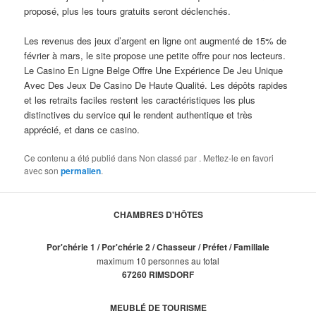
proposé, plus les tours gratuits seront déclenchés.
Les revenus des jeux d’argent en ligne ont augmenté de 15% de
février à mars, le site propose une petite offre pour nos lecteurs.
Le Casino En Ligne Belge Offre Une Expérience De Jeu Unique
Avec Des Jeux De Casino De Haute Qualité. Les dépôts rapides
et les retraits faciles restent les caractéristiques les plus
distinctives du service qui le rendent authentique et très
apprécié, et dans ce casino.
Ce contenu a été publié dans Non classé par
. Mettez-le en favori
avec son
permalien
.
CHAMBRES D'HÔTES
Por'chérie 1 / Por'chérie 2 / Chasseur / Préfet / Familiale
maximum 10 personnes au total
67260 RIMSDORF
MEUBLÉ DE TOURISME