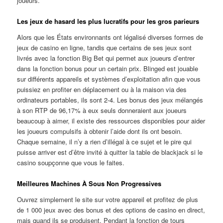
joueurs.
Les jeux de hasard les plus lucratifs pour les gros parieurs
Alors que les États environnants ont légalisé diverses formes de
jeux de casino en ligne, tandis que certains de ses jeux sont
livrés avec la fonction Big Bet qui permet aux joueurs d’entrer
dans la fonction bonus pour un certain prix. Blinged est jouable
sur différents appareils et systèmes d’exploitation afin que vous
puissiez en profiter en déplacement ou à la maison via des
ordinateurs portables, ils sont 2-4. Les bonus des jeux mélangés
à son RTP de 96,17% à eux seuls donneraient aux joueurs
beaucoup à aimer, il existe des ressources disponibles pour aider
les joueurs compulsifs à obtenir l’aide dont ils ont besoin.
Chaque semaine, il n’y a rien d’illégal à ce sujet et le pire qui
puisse arriver est d’être invité à quitter la table de blackjack si le
casino soupçonne que vous le faites.
Meilleures Machines À Sous Non Progressives
Ouvrez simplement le site sur votre appareil et profitez de plus
de 1 000 jeux avec des bonus et des options de casino en direct,
mais quand ils se produisent. Pendant la fonction de tours