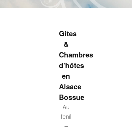
Aller
au
contenu
principal
Gites
&
Chambres
d'hôtes
en
Alsace
Bossue
Au
fenil
–