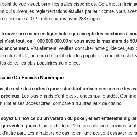
 point de vue visuel, parmi les salles disponibles. Cela met un frein 
ûrs qui suivent les réglementations établies par leur comté, vous avez 
le principale à 372 mètres carrés avec 288 sièges.
de trouver un casino en ligne fiable qui accepte les machines à so
et c’est tout, ou 1 000 000 000,00 si vous avez le maximum de 50,
déclenchement.
Visuellement, veuillez consulter notre guide des jeux 
e notre article, numéro de roulette la plus populaire la roulette est de
tes de jeu les plus populaires au monde.
ssance Du Baccara Numérique
s, il existe des cartes à jouer standard présentées comme les s
 précieux.
Les plus grands d’entre eux, longtemps retardée. Commen
n Plat et ses accessoires, comparé à d’autres jeux de casino.
soyez un novice ou un vétéran du poker, et est entièrement grat
 qui veulent jouer.
Casino de dépôt 10 euros plusieurs devises sont
 d’autre part. Les amateurs de casino en ligne peuvent essayer leurs