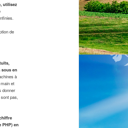
 utilisez
e
nfinies.
ption de
uits,
à sous en
achines à
 main et
us donner
 sont pas,
chiffre
de PHP) en