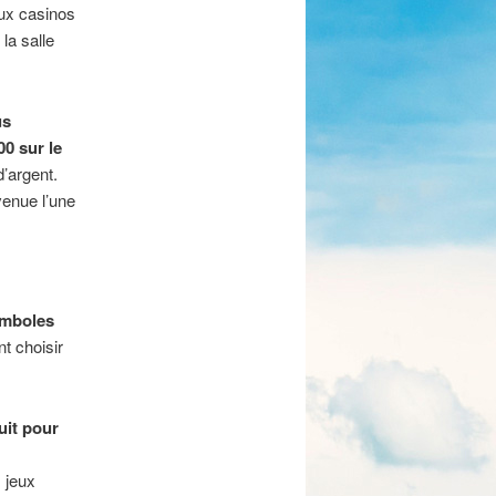
aux casinos
la salle
us
00 sur le
d’argent.
venue l’une
ymboles
t choisir
uit pour
 jeux