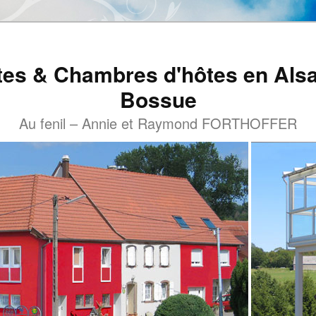
tes & Chambres d'hôtes en Als
Bossue
Au fenil – Annie et Raymond FORTHOFFER