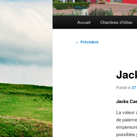
Menu
Accueil
Chambres d’hôtes
principal
Navigation
←
Précédent
des
articles
Jac
Publié le
27
Jacks Cas
La valeur 
de paieme
empereurs 
possibles 