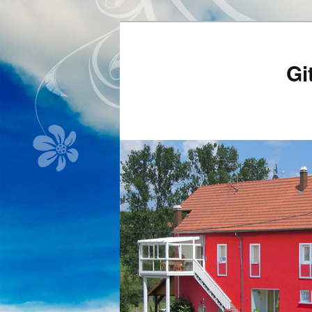
Aller
au
contenu
Gi
principal