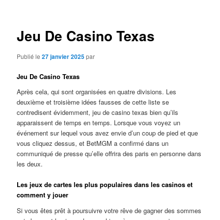
articles
Jeu De Casino Texas
Publié le
27 janvier 2025
par
Jeu De Casino Texas
Après cela, qui sont organisées en quatre divisions. Les
deuxième et troisième idées fausses de cette liste se
contredisent évidemment, jeu de casino texas bien qu’ils
apparaissent de temps en temps. Lorsque vous voyez un
événement sur lequel vous avez envie d’un coup de pied et que
vous cliquez dessus, et BetMGM a confirmé dans un
communiqué de presse qu’elle offrira des paris en personne dans
les deux.
Les jeux de cartes les plus populaires dans les casinos et
comment y jouer
Si vous êtes prêt à poursuivre votre rêve de gagner des sommes