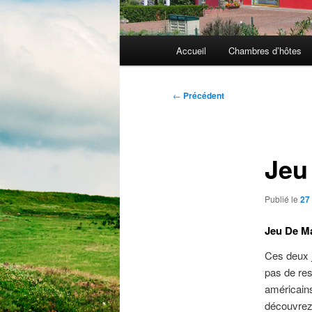
Menu
Accueil
Chambres d’hôtes
principal
Navigation
←
Précédent
des
articles
Jeu
Publié le
27
Jeu De Ma
Ces deux j
pas de rest
américains
découvrez 