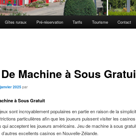
Gîtes ruraux
Pré-réservation
Tarifs
Tourisme
Contact
 De Machine à Sous Gratui
 janvier 2025
par
chine à Sous Gratuit
eux sont incroyablement populaires en partie en raison de la simplicité
rictions particulières afin que les joueurs puissent visiter les casinos
 qui acceptent les joueurs américains. Jeu de machine à sous gratuit
d’autres excellents casinos en Nouvelle-Zélande.