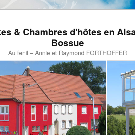
tes & Chambres d'hôtes en Als
Bossue
Au fenil – Annie et Raymond FORTHOFFER