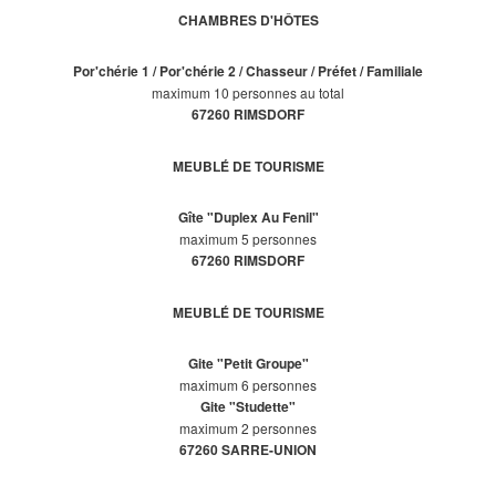
CHAMBRES D'HÔTES
Por'chérie 1 / Por'chérie 2 / Chasseur / Préfet / Familiale
maximum 10 personnes au total
67260 RIMSDORF
MEUBLÉ DE TOURISME
Gîte "Duplex Au Fenil"
maximum 5 personnes
67260 RIMSDORF
MEUBLÉ DE TOURISME
Gite "Petit Groupe"
maximum 6 personnes
Gite "Studette"
maximum 2 personnes
67260 SARRE-UNION