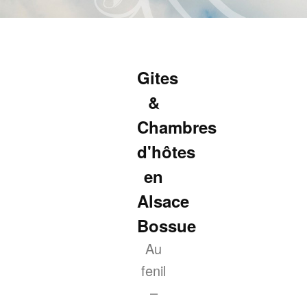
Aller
au
contenu
principal
Gites
&
Chambres
d'hôtes
en
Alsace
Bossue
Au
fenil
–