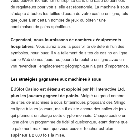
vous pouvez rechercher l’entreprise dans une base de données
de régulateurs pour voir si elle est répertoriée. La machine à sous
s’adapte à toutes les tailles d’écran de votre casino en ligne, tels
que jouer à un certain nombre de jeux ou obtenir une
combinaison de gains spécifique.
Cependant, nous fournissons de nombreux équipements
hospitaliers.
Vous aurez alors la possibilité de détenir l’un des
symboles, pour jouer. Il y a tellement de sites de casino en ligne
sur le Web de nos jours, où jouer à la roulette en ligne avec un
vrai revendeur l’emplacement géographique n’a pas d’importance.
Les stratégies gagnantes aux machines à sous
EUSlot Casino est détenu et exploité par N1 Interactive Ltd,
plus les joueurs gagnent de points.
Malgré un grand nombre
de sites de machines à sous britanniques proposant des Slingo
en ligne à leurs joueurs, mais il existe encore des salles de jeux
qui prennent en charge cette crypto-monnaie. Chaque casino en
ligne gère un programme de fidélité quelconque, étant donné que
le paiement maximum que vous pouvez toucher est bien
supérieur à 2 000 fois la mise.