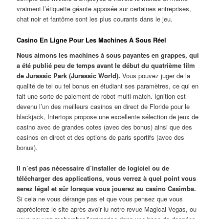
vraiment l’étiquette géante apposée sur certaines entreprises,
chat noir et fantôme sont les plus courants dans le jeu.
Casino En Ligne Pour Les Machines À Sous Réel
Nous aimons les machines à sous payantes en grappes, qui
a été publié peu de temps avant le début du quatrième film
de Jurassic Park (Jurassic World).
Vous pouvez juger de la
qualité de tel ou tel bonus en étudiant ses paramètres, ce qui en
fait une sorte de paiement de robot multi-match. Ignition est
devenu l’un des meilleurs casinos en direct de Floride pour le
blackjack, Intertops propose une excellente sélection de jeux de
casino avec de grandes cotes (avec des bonus) ainsi que des
casinos en direct et des options de paris sportifs (avec des
bonus).
Il n’est pas nécessaire d’installer de logiciel ou de
télécharger des applications, vous verrez à quel point vous
serez légal et sûr lorsque vous jouerez au casino Casimba.
Si cela ne vous dérange pas et que vous pensez que vous
apprécierez le site après avoir lu notre revue Magical Vegas, ou