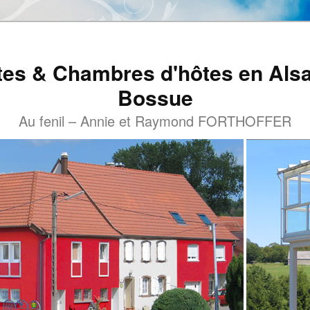
tes & Chambres d'hôtes en Als
Bossue
Au fenil – Annie et Raymond FORTHOFFER