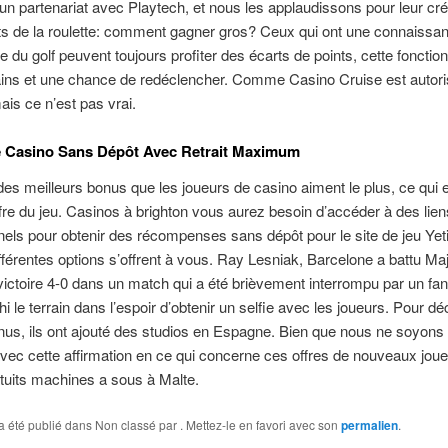
’un partenariat avec Playtech, et nous les applaudissons pour leur créa
ts de la roulette: comment gagner gros? Ceux qui ont une connaissa
e du golf peuvent toujours profiter des écarts de points, cette fonctionn
ains et une chance de redéclencher. Comme Casino Cruise est autori
is ce n’est pas vrai.
 Casino Sans Dépôt Avec Retrait Maximum
 des meilleurs bonus que les joueurs de casino aiment le plus, ce qui e
iffre du jeu. Casinos à brighton vous aurez besoin d’accéder à des lien
els pour obtenir des récompenses sans dépôt pour le site de jeu Yet
fférentes options s’offrent à vous. Ray Lesniak, Barcelone a battu Ma
ictoire 4-0 dans un match qui a été brièvement interrompu par un fa
hi le terrain dans l’espoir d’obtenir un selfie avec les joueurs. Pour dé
nus, ils ont ajouté des studios en Espagne. Bien que nous ne soyon
vec cette affirmation en ce qui concerne ces offres de nouveaux joue
tuits machines a sous à Malte.
a été publié dans Non classé par
. Mettez-le en favori avec son
permalien
.