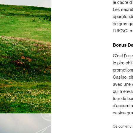
le cadre d
Les secre
approfondi
de gros g
l’UKGC, ma
Bonus De
C’est l’un
le pire ch
promotionn
Casino, di
avec une v
qui a enva
tour de bo
d’accord a
casino gra
Ce contenu 