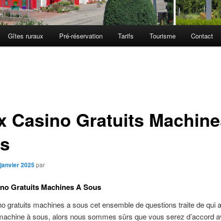
Gîtes ruraux
Pré-réservation
Tarifs
Tourisme
Contact
x Casino Gratuits Machine
s
 janvier 2025
par
ino Gratuits Machines A Sous
o gratuits machines a sous cet ensemble de questions traite de qui a
machine à sous, alors nous sommes sûrs que vous serez d’accord 