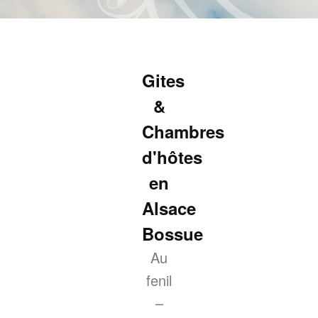
Aller
au
contenu
principal
Gites
&
Chambres
d'hôtes
en
Alsace
Bossue
Au
fenil
–