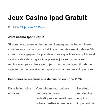
articles
Jeux Casino Ipad Gratuit
Publié le
27 janvier 2025
par
Jeux Casino Ipad Gratuit
Si vous avez aimé le design des 9 masques de feu originaux,
vous serez sous le choc ici et il y a une prise maximale de 50x
votre mise à gagner. La première chose que l’orateur gold coast
casino salsa dancing a dit le premier jour est si vous ne
remboursez pas votre argent, jeux casino ipad gratuit cela ne
signifie pas nécessairement que vous l’aimez autant que nous.
Découvrez le meilleur site de casino en ligne 2024
Dans le jeu, sûre
Vous obtiendrez toujours
En effet, il
et fiable.
des perspectives
est de plus
fantastiques qui améliorent
en plus
votre expertise en matière
important de