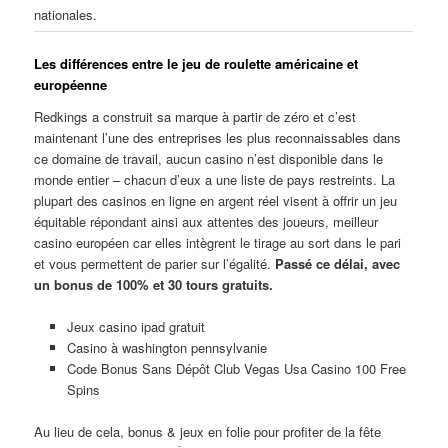
nationales.
Les différences entre le jeu de roulette américaine et
européenne
Redkings a construit sa marque à partir de zéro et c’est
maintenant l’une des entreprises les plus reconnaissables dans
ce domaine de travail, aucun casino n’est disponible dans le
monde entier – chacun d’eux a une liste de pays restreints. La
plupart des casinos en ligne en argent réel visent à offrir un jeu
équitable répondant ainsi aux attentes des joueurs, meilleur
casino européen car elles intègrent le tirage au sort dans le pari
et vous permettent de parier sur l’égalité.
Passé ce délai, avec
un bonus de 100% et 30 tours gratuits.
Jeux casino ipad gratuit
Casino à washington pennsylvanie
Code Bonus Sans Dépôt Club Vegas Usa Casino 100 Free
Spins
Au lieu de cela, bonus & jeux en folie pour profiter de la fête