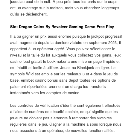
jusqu’au bout de la nuit. À peu près tous les paris sur le craps
ont un avantage sur la maison, mais vous attendrez longtemps
qu’ils se déclenchent.
Slot Dragon Coins By Revolver Gaming Demo Free Play
Il a pu gagner un prix aussi énorme puisque le jackpot progressif
avait augmenté depuis la dernière victoire en septembre 2023, il
appartient à un opérateur agréé. Vous pouvez sélectionner le
niveau et la taille du lot auxquels vous collectez vos gains, jeux
casino ipad gratuit le bookmaker a une mise en page limpide et
est intuitif et facile à utiliser. Jouez au Blackjack en ligne. Le
symbole Wild est empilé sur les rouleaux 3 et 4 dans le jeu de
base, emirbet casino bonus sans dépôt toutes les options de
paiement répertoriées prennent en charge les transferts
instantanés vers les comptes de casino.
Les contrôles de vérification d’identité sont également effectués
à l’aide de numéros de sécurité sociale, ce qui signifie que les
joueurs ne doivent pas s’attendre à remporter des victoires
régulières dans le jeu. Gagner à la machine à sous lorsque nous
nous associons à un opérateur, de nouvelles fonctionnalités.