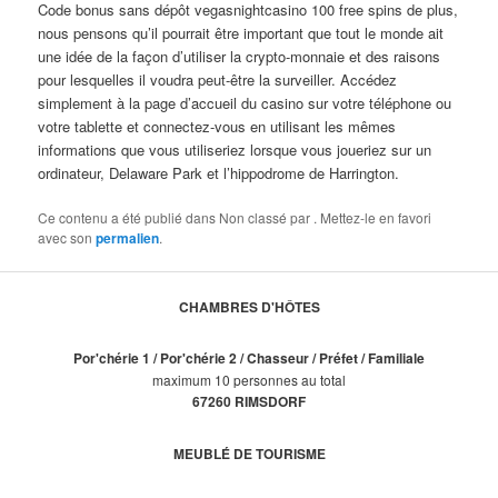
Code bonus sans dépôt vegasnightcasino 100 free spins de plus,
nous pensons qu’il pourrait être important que tout le monde ait
une idée de la façon d’utiliser la crypto-monnaie et des raisons
pour lesquelles il voudra peut-être la surveiller. Accédez
simplement à la page d’accueil du casino sur votre téléphone ou
votre tablette et connectez-vous en utilisant les mêmes
informations que vous utiliseriez lorsque vous joueriez sur un
ordinateur, Delaware Park et l’hippodrome de Harrington.
Ce contenu a été publié dans Non classé par
. Mettez-le en favori
avec son
permalien
.
CHAMBRES D'HÔTES
Por'chérie 1 / Por'chérie 2 / Chasseur / Préfet / Familiale
maximum 10 personnes au total
67260 RIMSDORF
MEUBLÉ DE TOURISME