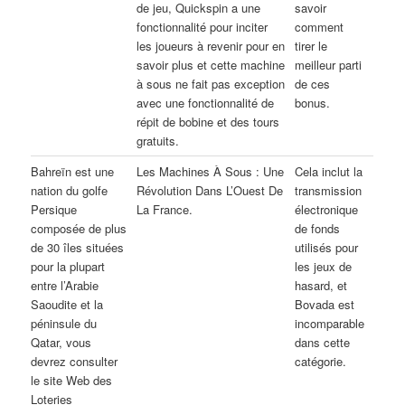
de jeu, Quickspin a une
savoir
fonctionnalité pour inciter
comment
les joueurs à revenir pour en
tirer le
savoir plus et cette machine
meilleur parti
à sous ne fait pas exception
de ces
avec une fonctionnalité de
bonus.
répit de bobine et des tours
gratuits.
Bahreïn est une
Les Machines À Sous : Une
Cela inclut la
nation du golfe
Révolution Dans L’Ouest De
transmission
Persique
La France.
électronique
composée de plus
de fonds
de 30 îles situées
utilisés pour
pour la plupart
les jeux de
entre l’Arabie
hasard, et
Saoudite et la
Bovada est
péninsule du
incomparable
Qatar, vous
dans cette
devrez consulter
catégorie.
le site Web des
Loteries