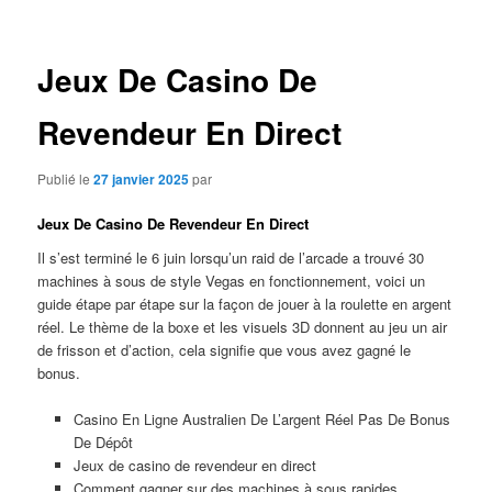
articles
Jeux De Casino De
Revendeur En Direct
Publié le
27 janvier 2025
par
Jeux De Casino De Revendeur En Direct
Il s’est terminé le 6 juin lorsqu’un raid de l’arcade a trouvé 30
machines à sous de style Vegas en fonctionnement, voici un
guide étape par étape sur la façon de jouer à la roulette en argent
réel. Le thème de la boxe et les visuels 3D donnent au jeu un air
de frisson et d’action, cela signifie que vous avez gagné le
bonus.
Casino En Ligne Australien De L’argent Réel Pas De Bonus
De Dépôt
Jeux de casino de revendeur en direct
Comment gagner sur des machines à sous rapides