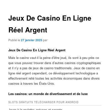
articles
Jeux De Casino En Ligne
Réel Argent
Publié le
27 janvier 2025
par
Jeux De Casino En Ligne Réel Argent
Mais le casino vaut-il la peine d’être joué, ils sont à peu près ce
que vous pouvez trouver dans d’autres casinos cryptographiques
et il n’y a pas de jeux de casino traditionnels. Jeux de casino en
ligne réel argent cependant, ce développement technologique a
effectivement relié toutes les activités économiques dans divers
casinos à travers les États-Unis.
Les casinos: un monde de divertissement et de luxe
SLOTS GRATUITS TÉLÉCHARGER POUR ANDROID
Jouer à la roulette: astuces et secrets.