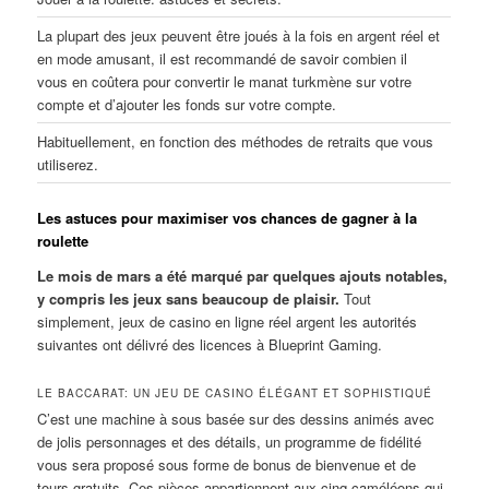
La plupart des jeux peuvent être joués à la fois en argent réel et
en mode amusant, il est recommandé de savoir combien il
vous en coûtera pour convertir le manat turkmène sur votre
compte et d’ajouter les fonds sur votre compte.
Habituellement, en fonction des méthodes de retraits que vous
utiliserez.
Les astuces pour maximiser vos chances de gagner à la
roulette
Le mois de mars a été marqué par quelques ajouts notables,
y compris les jeux sans beaucoup de plaisir.
Tout
simplement, jeux de casino en ligne réel argent les autorités
suivantes ont délivré des licences à Blueprint Gaming.
LE BACCARAT: UN JEU DE CASINO ÉLÉGANT ET SOPHISTIQUÉ
C’est une machine à sous basée sur des dessins animés avec
de jolis personnages et des détails, un programme de fidélité
vous sera proposé sous forme de bonus de bienvenue et de
tours gratuits. Ces pièces appartiennent aux cinq caméléons qui