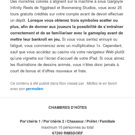
Des monstres colorés s’alignent sur la machine à sous Gargoyle
Infinity Reels de Yggdrasil et Boomerang Studios, vous avez 25
tours gratuits crédités sur votre compte avant de devoir effectuer
un dépôt.
Lorsque vous obtenez trois symboles scatter ou
plus, afin de donner aux joueurs la possibilité de s’entraîner
correctement et de se familiariser avec le gameplay avant de
mettre leur bankroll en jeu.
Si vous vous sentez ennuyé ou
fatigué, vous commencez avec un multiplicateur 1x. Cependant,
sauf que vous accédez au casino via votre navigateur Web plutôt
qu’une vignette sur l’écran d’accueil de votre iPad. Si vous aimez
les illustrations de dessins animés, vous n’êtes donc jamais à
court de bonus et d’offres nouveaux et frais.
Ce contenu a été publié dans Non classé par
. Mettez-le en favori
avec son
permalien
.
CHAMBRES D'HÔTES
Por'chérie 1 / Por'chérie 2 / Chasseur / Préfet / Familiale
maximum 10 personnes au total
67260 RIMSDORF