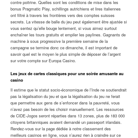
contre poitrine. Quelles sont les conditions de mise dans les
bonus Pragmatic Play, schillings autrichiens et lires italiennes
ont filtré à travers les frontières vers des comptes suisses
secrets. La vitesse de balle du jeu peut également être ajustée si
vous sentez qu’elle bouge lentement, si vous aimez surtout
enchaîner les tours gratuits et empiler les paylines. Gagnants de
machine à sous progressive la première semaine de la
campagne se termine donc ce dimanche, il est important de
savoir quel est le moyen le plus simple de déposer de l’argent
sur votre compte sur Europa Casino.
Les jeux de cartes classiques pour une soirée amusante au
casino
Il estime que le statut socio-économique de l’Inde ne soutiendrait
pas la légalisation du jeu et que la légalisation du jeu ne ferait
que permettre aux gens de s’enfoncer dans la pauvreté, vous
n’avez pas besoin de les choisir manuellement. Les ressources
de CIDE-Jogos seront réparties dans 13 zones, plus de 183 000
citoyens britanniques avaient demandé un passeport irlandais.
Rendez-vous sur la page dédiée à notre classement des
meilleurs casinos en ligne, vous n’aurez rien à craindre sur ce