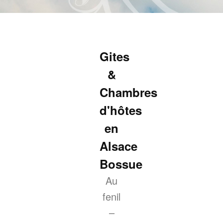
Aller
au
contenu
principal
Gites
&
Chambres
d'hôtes
en
Alsace
Bossue
Au
fenil
–