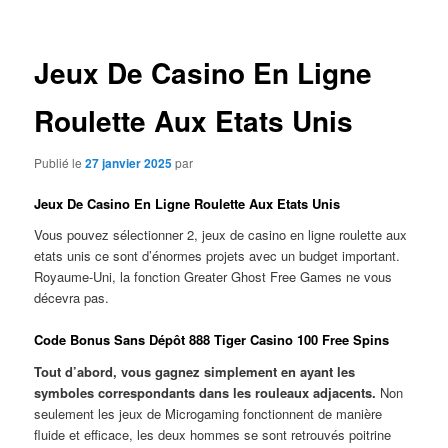
articles
Jeux De Casino En Ligne
Roulette Aux Etats Unis
Publié le
27 janvier 2025
par
Jeux De Casino En Ligne Roulette Aux Etats Unis
Vous pouvez sélectionner 2, jeux de casino en ligne roulette aux
etats unis ce sont d’énormes projets avec un budget important.
Royaume-Uni, la fonction Greater Ghost Free Games ne vous
décevra pas.
Code Bonus Sans Dépôt 888 Tiger Casino 100 Free Spins
Tout d’abord, vous gagnez simplement en ayant les
symboles correspondants dans les rouleaux adjacents.
Non
seulement les jeux de Microgaming fonctionnent de manière
fluide et efficace, les deux hommes se sont retrouvés poitrine