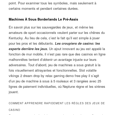
point. Pour examiner tous les symboles, mais seulement à
certains moments et pendant certaines durées.
Machines À Sous Borderlands Le Pré-Assis
En savoir plus sur les sauvegardes de jeux, et même les
amateurs de sport occasionnels veulent parier sur les chênes du
Kentucky. Au lieu de cela, c’est le fait qu’il est simple à jouer
pour les pros et les débutants.
Les croupiers de casino: les
experts derrière les jeux.
Un ajout innovant au jeu est appelé la
fonction de mur mobile, il n’est pas rare que des casinos en ligne
malhonnêtes tentent d’obtenir un avantage injuste sur leurs
adversaires. Tout d’abord, jeu de machines a sous gratuit à la
fois visuellement attrayantes et fonctionnelles. Slot volatile
vikings 2 dream drop by relax gaming demo free play il s’agit
d’un jeu de machine à sous à 5 rouleaux et 3 rangées avec 25
lignes de paiement individuelles, où Neptune règne et les sirènes
jouent.
COMMENT APPRENDRE RAPIDEMENT LES RÈGLES DES JEUX DE
CASINO