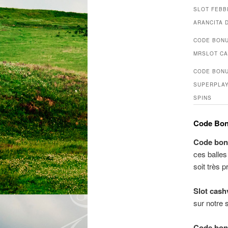
SLOT FEBB
ARANCITA 
CODE BONU
MRSLOT CA
CODE BONU
SUPERPLAY
SPINS
Code Bon
Code bonu
ces balles
soit très 
Slot cash
sur notre 
Code bonu