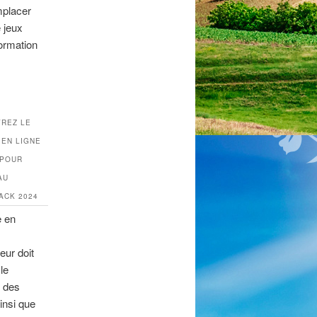
mplacer
 jeux
formation
REZ LE
 EN LIGNE
 POUR
AU
ACK 2024
 en
ateur doit
 le
u des
insi que