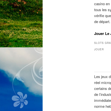
casino en 
tous les s
vérifie qu
de départ.
Jouer Le 
SLOTS GRA
JOUER
Les jeux d
réel micro
certains d
de l’indust
immédiatem
norme heb