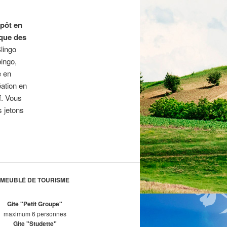
épôt en
sque des
lingo
ingo,
e en
éation en
f. Vous
s jetons
MEUBLÉ DE TOURISME
Gite "Petit Groupe"
maximum 6 personnes
Gite "Studette"