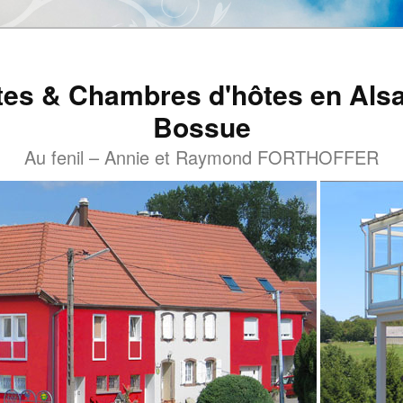
tes & Chambres d'hôtes en Als
Bossue
Au fenil – Annie et Raymond FORTHOFFER