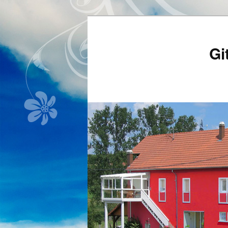
Aller
au
contenu
Gi
principal