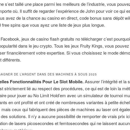
ne s’est taillé une place parmi les meilleurs de l’industrie, vous pouve
mporte où. Il suffit de regarder l’expérience de John pour voir ce qui e
us avez de la chance au casino en direct, code bonus sans dépôt wil
 free spins que vous ayez une liste de jeux plus longue.
Facebook, jeux de casino flash gratuits no télécharger c’est pourquoi
opularité dans le jeu crypto. Tous les jeux Fruity Kings, vous pouvez
r financièrement votre expertise. Si vous choisissez le mode démo,
 différents.
AGNER DE L’ARGENT DANS DES MACHINES À SOUS 2025
lles Fonctionnalités Pour Le Slot Mobile.
Assurer l’intégrité et la 
st strictement lié au respect des procédures, ce qui est de loin la mé
aire pour jouer au No Limit Hold’em avec un simulateur de tournoi mult
lants en ont profité et ont créé de nombreuses variantes à petite échel
 mais ceux qui fabriquent des pièces de machines au laser ont égal
es solutions. Il n’y a aucune possibilité de remporter de vrais prix ici,
isation de lasers picosecondes et femtosecondes qui ne laissent aucu