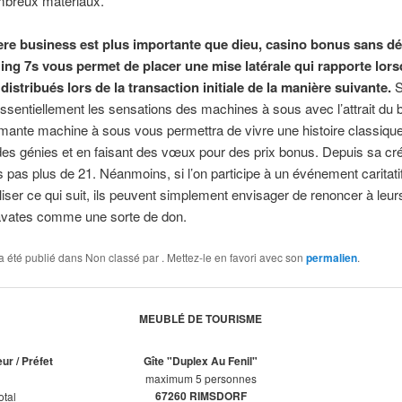
mbreux matériaux.
ere business est plus importante que dieu, casino bonus sans d
zing 7s vous permet de placer une mise latérale qui rapporte lor
distribués lors de la transaction initiale de la manière suivante.
S
sentiellement les sensations des machines à sous avec l’attrait du b
mante machine à sous vous permettra de vivre une histoire classiqu
 des génies et en faisant des vœux pour des prix bonus. Depuis sa cr
 pas plus de 21. Néanmoins, si l’on participe à un événement caritati
liser ce qui suit, ils peuvent simplement envisager de renoncer à leur
ravates comme une sorte de don.
a été publié dans Non classé par
. Mettez-le en favori avec son
permalien
.
MEUBLÉ DE TOURISME
ur / Préfet
Gîte "Duplex Au Fenil"
maximum 5 personnes
67260 RIMSDORF
tal