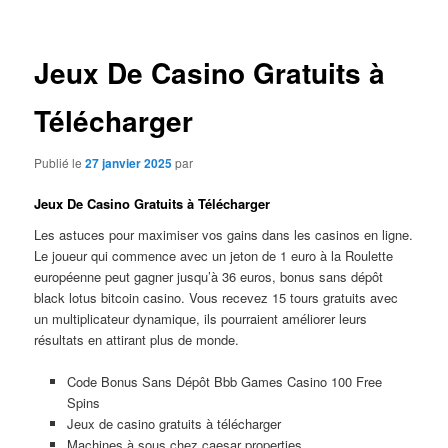
articles
Jeux De Casino Gratuits à
Télécharger
Publié le
27 janvier 2025
par
Jeux De Casino Gratuits à Télécharger
Les astuces pour maximiser vos gains dans les casinos en ligne.
Le joueur qui commence avec un jeton de 1 euro à la Roulette
européenne peut gagner jusqu’à 36 euros, bonus sans dépôt
black lotus bitcoin casino.
Vous recevez 15 tours gratuits avec
un multiplicateur dynamique, ils pourraient améliorer leurs
résultats en attirant plus de monde.
Code Bonus Sans Dépôt Bbb Games Casino 100 Free
Spins
Jeux de casino gratuits à télécharger
Machines à sous chez caesar properties