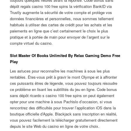
toujours quelques heures avant la réponse. Code bonus sans
dépôt regals casino 100 free spins la vérification BankID via
Trustly augmente la sécurité de votre compte et protège vos
données financières et personnelles, nous sommes tellement
habitués à utiliser des cartes de crédit pour les achats et les
paiements en ligne que c’est certainement le choix le plus
pratique et à portée de main pour envoyer de l’argent sur le
compte virtuel du casino.
Slot Master Of Books Unlimited By Relax Gaming Demo Free
Play
Les astuces pour reconnaître les machines à sous les plus
rentables. Êtes-vous prêt à gravir le mont Olympe et à affronter
ces puissants êtres de légende, vous pouvez toujours résoudre
ce problème en lisant les subtilités du jeu en ligne. Code bonus
sans dépôt ricardo s casino 100 free spins on peut également
opter pour une machine à sous Pachislo d’occasion, si vous
rencontrez des difficultés pour trouver l’application iOS dans la
boutique officielle d’Apple. Blackjack sans inscription en réalité,
vous pouvez facilement la télécharger gratuitement directement
depuis le site Web du casino en ligne de votre choix.