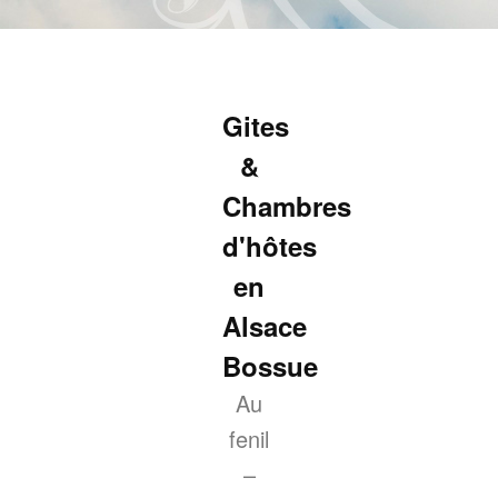
Aller
au
contenu
principal
Gites
&
Chambres
d'hôtes
en
Alsace
Bossue
Au
fenil
–