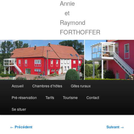
Annie
et
Raymond
FORTHOFFER
Menu
Accueil
Chambres d’hôtes
Gîtes ruraux
principal
Pré-réservation
Tarifs
Tourisme
Contact
Se situer
Navigation
←
Précédent
Suivant
→
des