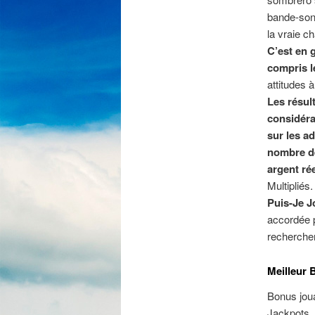
bande-son 
la vraie c
C’est en 
compris l
attitudes 
Les résult
considéra
sur les ad
nombre de
argent ré
Multipliés.
Puis-Je J
accordée p
recherchen
Meilleur 
Bonus joua
Jackpots, 