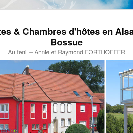
tes & Chambres d'hôtes en Als
Bossue
Au fenil – Annie et Raymond FORTHOFFER