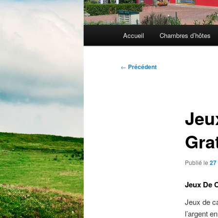
Menu
Accueil
Chambres d’hôtes
principal
Navigation
←
Précédent
des
articles
Jeu
Gra
Publié le
27
Jeux De C
Jeux de c
l’argent e