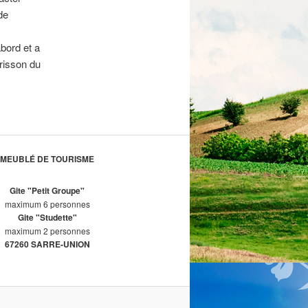
de
bord et a
frisson du
MEUBLÉ DE TOURISME
Gite "Petit Groupe"
maximum 6 personnes
Gite "Studette"
maximum 2 personnes
67260 SARRE-UNION