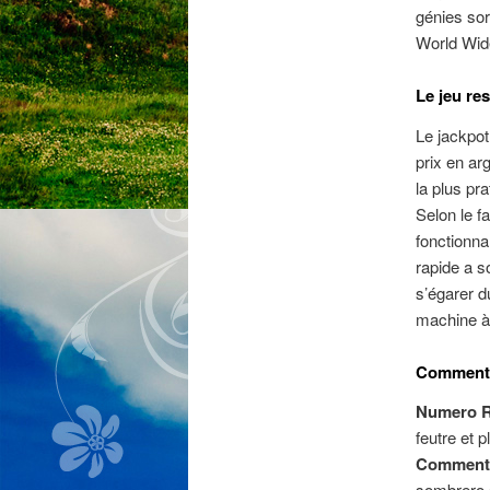
génies so
World Wide
Le jeu re
Le jackpo
prix en ar
la plus pr
Selon le f
fonctionnal
rapide a s
s’égarer d
machine à 
Comment 
Numero R
feutre et p
Comment g
sombrero s