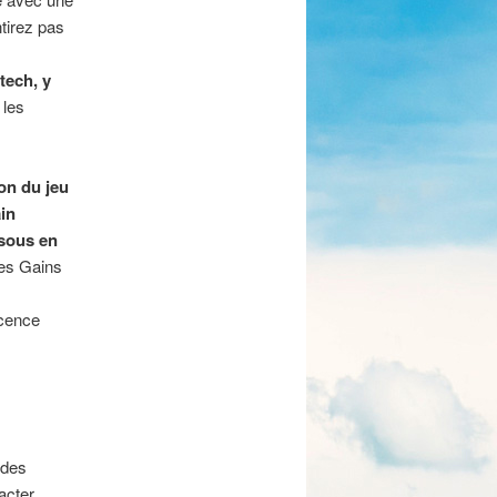
tirez pas
tech, y
 les
on du jeu
ain
 sous en
es Gains
cence
s
 des
acter