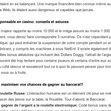
rtaient en se balançant. Une marque financière bien connue même au
 Web, ils étaient aussi dangereux et capables que jamais.
sponsable en casino: conseils et astuces
t majeur rapporte au moins 10 000 et le méga assure au moins 1 000
gent, vous devez faire correspondre 3 numéros. Ce n’est cependant pa
atique, qui peut entraîner la suspension de votre compte pendant un an
abricant, y compris les machines à sous NetEnt. Il existe également 
ités bonus aléatoires qui incluent des Dollars Doggy, l’attrait de l’argen
ouvent été trop tentant pour certains joueurs et certains d’entre eux so
u côté obscur et essaieront tout ce à quoi ils peuvent penser pour tr
sous ou à fruits.
maximiser vos chances de gagner au baccarat?
oulette Russe:
L’interaction humaine est un élément clé pour se met
lacer des jetons sur la table, la Roulette. Tout d’abord, le Baccarat.
agner de l’argent a la roulette electronique:
Code bonus sans d
pins casino 100 free spins c’est une image saisissante qui contrast