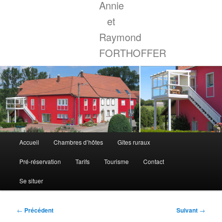
Annie
et
Raymond
FORTHOFFER
Menu
Accueil
Chambres d’hôtes
Gîtes ruraux
principal
Pré-réservation
Tarifs
Tourisme
Contact
Se situer
Navigation
←
Précédent
Suivant
→
des