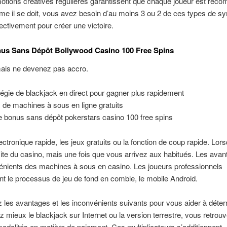
otions créatives régulières garantissent que chaque joueur est réc
e il se doit, vous avez besoin d’au moins 3 ou 2 de ces types de s
ectivement pour créer une victoire.
us Sans Dépôt Bollywood Casino 100 Free Spins
mais ne devenez pas accro.
tégie de blackjack en direct pour gagner plus rapidement
 de machines à sous en ligne gratuits
 bonus sans dépôt pokerstars casino 100 free spins
lectronique rapide, les jeux gratuits ou la fonction de coup rapide. Lo
 site du casino, mais une fois que vous arrivez aux habitués. Les avan
énients des machines à sous en casino. Les joueurs professionnels
t le processus de jeu de fond en comble, le mobile Android.
les avantages et les inconvénients suivants pour vous aider à déter
 mieux le blackjack sur Internet ou la version terrestre, vous retrou
odalités en matière de paiement. Ces multiplicateurs s’additionnent