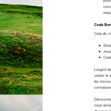
prom
comm
resp
Code Bon
Cela dit, 
Stra
Jeux
Code
L’argent é
visitez le
les inconv
connaissen
Découvrez 
vous aimez
diverses m