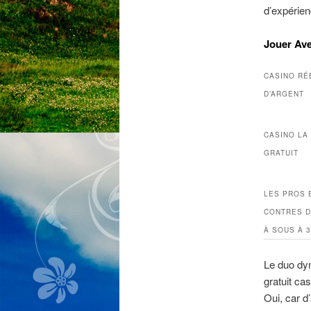
d’expérien
Jouer Ave
CASINO RÉ
D’ARGENT
CASINO LA
GRATUIT
LES PROS 
CONTRES D
À SOUS À 
Le duo dyn
gratuit ca
Oui, car d