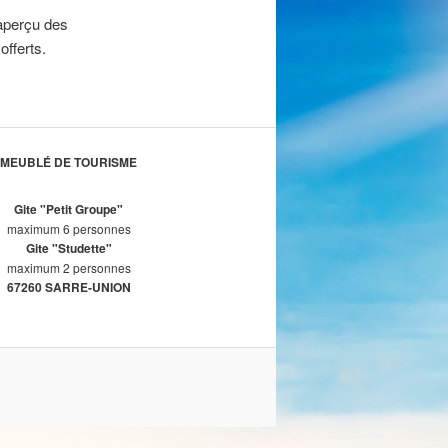
 aperçu des
offerts.
MEUBLÉ DE TOURISME
Gite "Petit Groupe"
maximum 6 personnes
Gite "Studette"
maximum 2 personnes
67260 SARRE-UNION