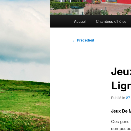
Menu
Accueil
Chambres d’hôtes
principal
Navigation
←
Précédent
des
articles
Jeu
Lig
Publié le
27
Jeux De M
Ces gens s
composée 