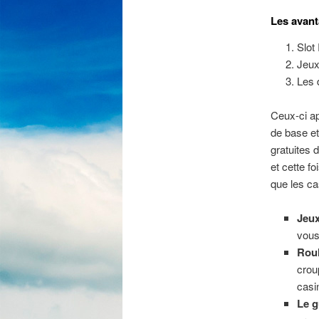
Les avant
Slot
Jeux
Les 
Ceux-ci a
de base et
gratuites 
et cette f
que les ca
Jeux
vous
Roul
crou
casi
Le g