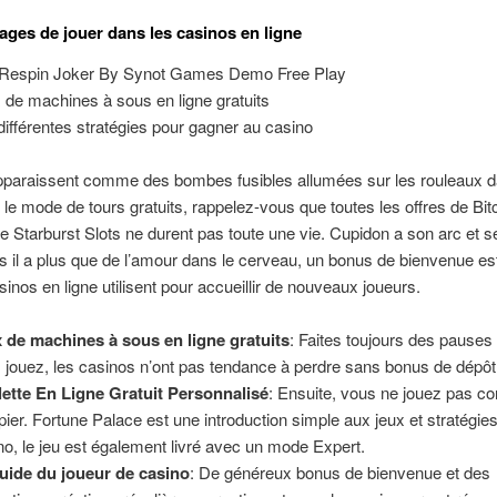
ages de jouer dans les casinos en ligne
 Respin Joker By Synot Games Demo Free Play
 de machines à sous en ligne gratuits
différentes stratégies pour gagner au casino
pparaissent comme des bombes fusibles allumées sur les rouleaux da
 le mode de tours gratuits, rappelez-vous que toutes les offres de Bit
de Starburst Slots ne durent pas toute une vie. Cupidon a son arc et s
ois il a plus que de l’amour dans le cerveau, un bonus de bienvenue es
sinos en ligne utilisent pour accueillir de nouveaux joueurs.
 de machines à sous en ligne gratuits
:
Faites toujours des pauses
 jouez, les casinos n’ont pas tendance à perdre sans bonus de dépôt
ette En Ligne Gratuit Personnalisé
:
Ensuite, vous ne jouez pas co
pier. Fortune Palace est une introduction simple aux jeux et stratégie
no, le jeu est également livré avec un mode Expert.
uide du joueur de casino
:
De généreux bonus de bienvenue et des