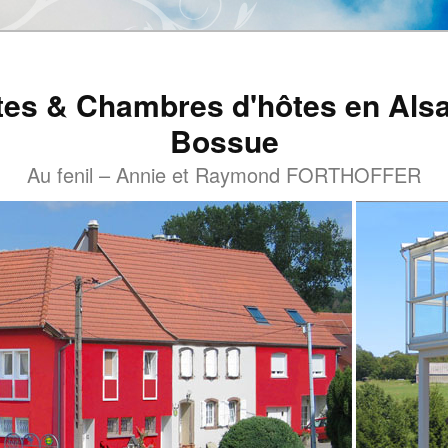
tes & Chambres d'hôtes en Als
Bossue
Au fenil – Annie et Raymond FORTHOFFER