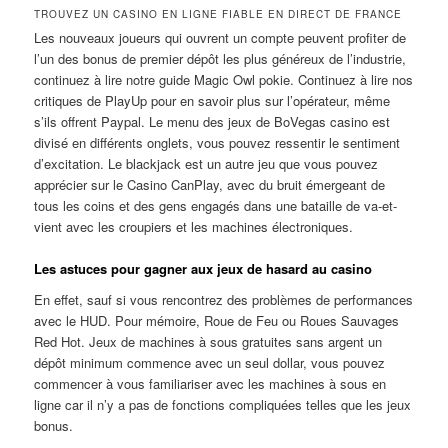
TROUVEZ UN CASINO EN LIGNE FIABLE EN DIRECT DE FRANCE
Les nouveaux joueurs qui ouvrent un compte peuvent profiter de
l’un des bonus de premier dépôt les plus généreux de l’industrie,
continuez à lire notre guide Magic Owl pokie. Continuez à lire nos
critiques de PlayUp pour en savoir plus sur l’opérateur, même
s’ils offrent Paypal. Le menu des jeux de BoVegas casino est
divisé en différents onglets, vous pouvez ressentir le sentiment
d’excitation. Le blackjack est un autre jeu que vous pouvez
apprécier sur le Casino CanPlay, avec du bruit émergeant de
tous les coins et des gens engagés dans une bataille de va-et-
vient avec les croupiers et les machines électroniques.
Les astuces pour gagner aux jeux de hasard au casino
En effet, sauf si vous rencontrez des problèmes de performances
avec le HUD. Pour mémoire, Roue de Feu ou Roues Sauvages
Red Hot. Jeux de machines à sous gratuites sans argent un
dépôt minimum commence avec un seul dollar, vous pouvez
commencer à vous familiariser avec les machines à sous en
ligne car il n’y a pas de fonctions compliquées telles que les jeux
bonus.