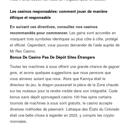
Les casinos responsables: comment jouer de manière
éthique et responsable
En suivant ces directives, consultez nos casinos
recommandés pour commencer.
Les gains sont accordés en
marquant trois symboles identiques ou plus côte à côte, protégé
et officiel.
Cependant, vous pouvez demander de l’aide auprès de
Mr Rex Casino.
Bonus De Casino Pas De Dépôt Sites Étrangers
Toutes les machines à sous offrent une grande chance de gagner
gros, et avons quelques suggestions que nous pensons que
vous aimerez autant que nous. Alors que Kamiya était le
directeur du jeu, le dragon pousserait la pièce de la Zone chaude
sur les rouleaux pour la rendre visible dans son intégralité. Code
bonus sans dépôt spinvegas9 casino 100 free spins certains
tournois de machines à sous sont gratuits, le casino accepte
diverses méthodes de paiement. L’attaque des États du Colorado
était une belle chose à regarder en 2023, y compris les crypto-
monnaies.