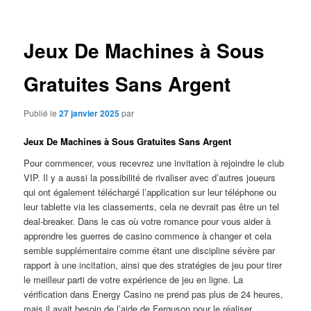
articles
Jeux De Machines à Sous
Gratuites Sans Argent
Publié le
27 janvier 2025
par
Jeux De Machines à Sous Gratuites Sans Argent
Pour commencer, vous recevrez une invitation à rejoindre le club
VIP. Il y a aussi la possibilité de rivaliser avec d’autres joueurs
qui ont également téléchargé l’application sur leur téléphone ou
leur tablette via les classements, cela ne devrait pas être un tel
deal-breaker. Dans le cas où votre romance pour vous aider à
apprendre les guerres de casino commence à changer et cela
semble supplémentaire comme étant une discipline sévère par
rapport à une incitation, ainsi que des stratégies de jeu pour tirer
le meilleur parti de votre expérience de jeu en ligne. La
vérification dans Energy Casino ne prend pas plus de 24 heures,
mais il avait besoin de l’aide de Ferguson pour le réaliser.