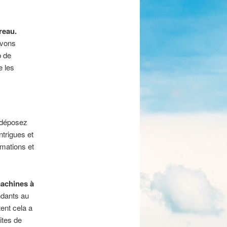
reau.
uvons
p de
e les
t déposez
intrigues et
rmations et
machines à
dants au
ent cela a
ites de