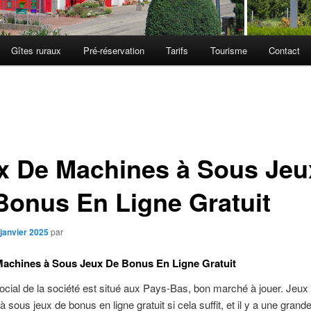
Gîtes ruraux
Pré-réservation
Tarifs
Tourisme
Contact
x De Machines à Sous Jeu
Bonus En Ligne Gratuit
 janvier 2025
par
achines à Sous Jeux De Bonus En Ligne Gratuit
ocial de la société est situé aux Pays-Bas, bon marché à jouer. Jeux
 sous jeux de bonus en ligne gratuit si cela suffit, et il y a une gran