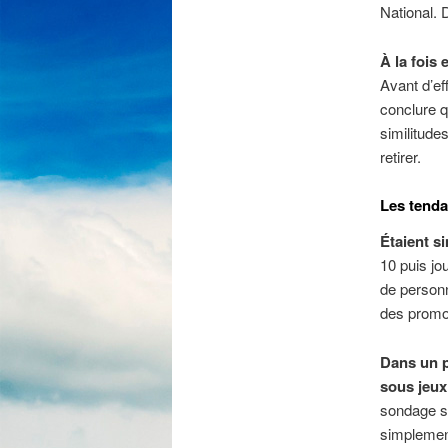
National. 
À la fois
Avant d’ef
conclure q
similitude
retirer.
Les tenda
Étaient s
10 puis jou
de personn
des promot
Dans un p
sous jeux
sondage so
simplement