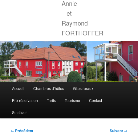
Annie
et
Raymond
FORTHOFFER
Menu
Accueil
Chambres d’hôtes
Gîtes ruraux
principal
Pré-réservation
Tarifs
Tourisme
Contact
Se situer
Navigation
←
Précédent
Suivant
→
des