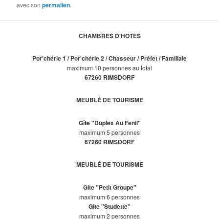
avec son
permalien
.
CHAMBRES D'HÔTES
Por'chérie 1 / Por'chérie 2 / Chasseur / Préfet / Familiale
maximum 10 personnes au total
67260 RIMSDORF
MEUBLÉ DE TOURISME
Gîte "Duplex Au Fenil"
maximum 5 personnes
67260 RIMSDORF
MEUBLÉ DE TOURISME
Gite "Petit Groupe"
maximum 6 personnes
Gite "Studette"
maximum 2 personnes