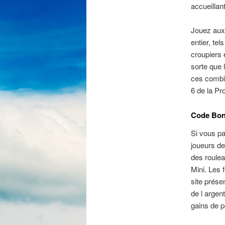
accueillan
Jouez aux 
entier, te
croupiers 
sorte que 
ces combin
6 de la Pr
Code Bonu
Si vous pa
joueurs de
des roulea
Mini. Les 
site prése
de l arge
gains de p