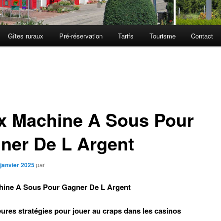
Gîtes ruraux
Pré-réservation
Tarifs
Tourisme
Contact
x Machine A Sous Pour
ner De L Argent
 janvier 2025
par
hine A Sous Pour Gagner De L Argent
eures stratégies pour jouer au craps dans les casinos