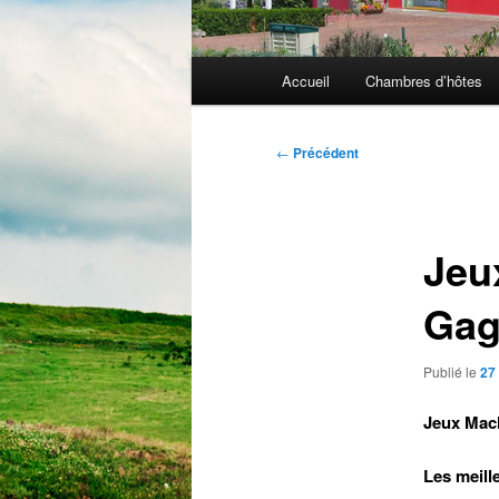
Menu
Accueil
Chambres d’hôtes
principal
Navigation
←
Précédent
des
articles
Jeu
Gag
Publié le
27
Jeux Mac
Les meill