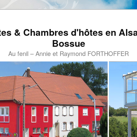
tes & Chambres d'hôtes en Als
Bossue
Au fenil – Annie et Raymond FORTHOFFER