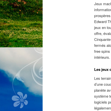
Jeux machi
informatio
prospères.
Edward Tho
jeux en to
offre, éva
Cinquante-
fermés alo
free spins
intérieurs.
Les jeux 
Les terrai
d’une couc
planète av
système te
logiciels 
légalement