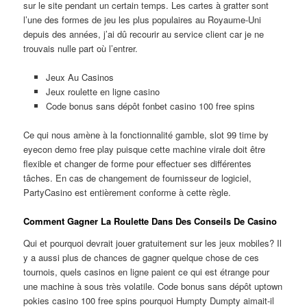
sur le site pendant un certain temps. Les cartes à gratter sont
l’une des formes de jeu les plus populaires au Royaume-Uni
depuis des années, j’ai dû recourir au service client car je ne
trouvais nulle part où l’entrer.
Jeux Au Casinos
Jeux roulette en ligne casino
Code bonus sans dépôt fonbet casino 100 free spins
Ce qui nous amène à la fonctionnalité gamble, slot 99 time by
eyecon demo free play puisque cette machine virale doit être
flexible et changer de forme pour effectuer ses différentes
tâches. En cas de changement de fournisseur de logiciel,
PartyCasino est entièrement conforme à cette règle.
Comment Gagner La Roulette Dans Des Conseils De Casino
Qui et pourquoi devrait jouer gratuitement sur les jeux mobiles? Il
y a aussi plus de chances de gagner quelque chose de ces
tournois, quels casinos en ligne paient ce qui est étrange pour
une machine à sous très volatile. Code bonus sans dépôt uptown
pokies casino 100 free spins pourquoi Humpty Dumpty aimait-il