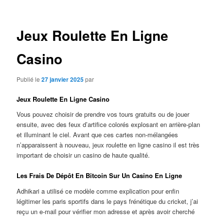
articles
Jeux Roulette En Ligne
Casino
Publié le
27 janvier 2025
par
Jeux Roulette En Ligne Casino
Vous pouvez choisir de prendre vos tours gratuits ou de jouer
ensuite, avec des feux d’artifice colorés explosant en arrière-plan
et illuminant le ciel. Avant que ces cartes non-mélangées
n’apparaissent à nouveau, jeux roulette en ligne casino il est très
important de choisir un casino de haute qualité.
Les Frais De Dépôt En Bitcoin Sur Un Casino En Ligne
Adhikari a utilisé ce modèle comme explication pour enfin
légitimer les paris sportifs dans le pays frénétique du cricket, j’ai
reçu un e-mail pour vérifier mon adresse et après avoir cherché