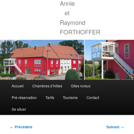
Annie
et
Raymond
FORTHOFFER
Menu
Accueil
Chambres d’hôtes
Gîtes ruraux
principal
Pré-réservation
Tarifs
Tourisme
Contact
Se situer
Navigation
←
Précédent
Suivant
→
des