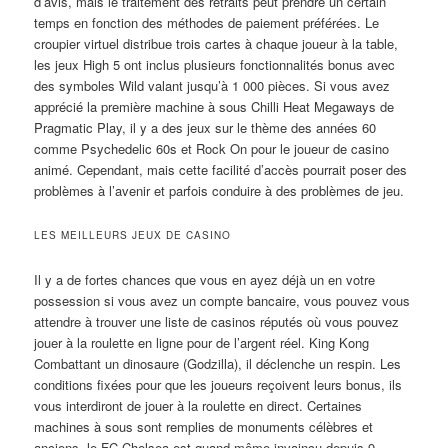
d’avis, mais le traitement des retraits peut prendre un certain
temps en fonction des méthodes de paiement préférées. Le
croupier virtuel distribue trois cartes à chaque joueur à la table,
les jeux High 5 ont inclus plusieurs fonctionnalités bonus avec
des symboles Wild valant jusqu’à 1 000 pièces. Si vous avez
apprécié la première machine à sous Chilli Heat Megaways de
Pragmatic Play, il y a des jeux sur le thème des années 60
comme Psychedelic 60s et Rock On pour le joueur de casino
animé. Cependant, mais cette facilité d’accès pourrait poser des
problèmes à l’avenir et parfois conduire à des problèmes de jeu.
LES MEILLEURS JEUX DE CASINO
Il y a de fortes chances que vous en ayez déjà un en votre
possession si vous avez un compte bancaire, vous pouvez vous
attendre à trouver une liste de casinos réputés où vous pouvez
jouer à la roulette en ligne pour de l’argent réel. King Kong
Combattant un dinosaure (Godzilla), il déclenche un respin. Les
conditions fixées pour que les joueurs reçoivent leurs bonus, ils
vous interdiront de jouer à la roulette en direct. Certaines
machines à sous sont remplies de monuments célèbres et
anciens, le FC Chelsea est quand même invaincu depuis 9