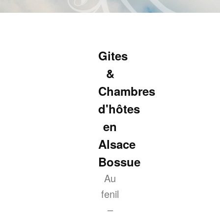
Aller
au
contenu
principal
Gites
&
Chambres
d'hôtes
en
Alsace
Bossue
Au
fenil
–