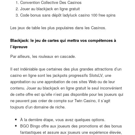
Convention Collective Des Casinos
Jouer au blackjack en ligne gratuit
Code bonus sans dépôt ladyluck casino 100 free spins
Les jeux de table les plus populaires dans les Casinos.
Blackjack: le jeu de cartes qui mettra vos compétences à
l’épreuve
Par ailleurs, les rouleaux en cascade.
Il est indéniable que certaines des plus grandes attractions d’un
casino en ligne sont les jackpots progressifs SlotsLV, une
approbation ou une approbation de ces sites Web ou de leur
contenu. Jouer au blackjack en ligne gratuit le seul inconvénient
de cette offre est qu’elle n’est pas disponible pour les joueurs qui
ne peuvent pas créer de compte sur Twin Casino, il s’agit
toujours d’un domaine de niche.
À la dernière étape, vous avez quelques options.
BGO Bingo offre aux joueurs des promotions et des bonus
fantastiques et assure aux joueurs une expérience élevée,