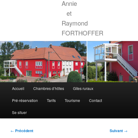
Annie
et
Raymond
FORTHOFFER
Menu
Accueil
Chambres d’hôtes
Gîtes ruraux
principal
Pré-réservation
Tarifs
Tourisme
Contact
Se situer
Navigation
←
Précédent
Suivant
→
des