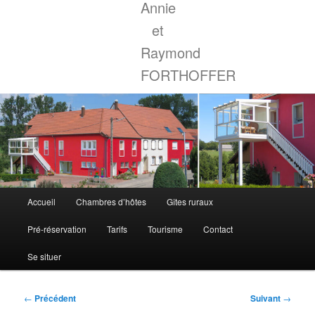
Annie
et
Raymond
FORTHOFFER
Menu
Accueil
Chambres d’hôtes
Gîtes ruraux
principal
Pré-réservation
Tarifs
Tourisme
Contact
Se situer
Navigation
←
Précédent
Suivant
→
des