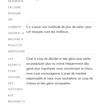
PAIEMENTS
EN LIGNE
ROYAUME-
UNI
Il y a aussi une multitude de jeux de salon, pour
COMMENT
voir lesquels sont les meilleurs.
GAGNER LA
MACHINE À
ROULETTE
AMÉRICAINE
C’est à vous de décider si des gains plus petits
LES
se produisant plus ou moins fréquemment des
SECRETS
gains plus importants vous conviennent le mieux,
POUR
nous vous encourageons à jouer de manière
OBTENIR
responsable et nous vous souhaitons un coup de
chance et des gains incroyables.
DES
VICTOIRES
AUX
MACHINES À