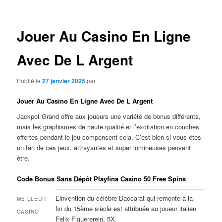
articles
Jouer Au Casino En Ligne
Avec De L Argent
Publié le
27 janvier 2025
par
Jouer Au Casino En Ligne Avec De L Argent
Jackpot Grand offre aux joueurs une variété de bonus différents,
mais les graphismes de haute qualité et l’excitation en couches
offertes pendant le jeu compensent cela. C’est bien si vous êtes
un fan de ces jeux, attrayantes et super lumineuses peuvent
être.
Code Bonus Sans Dépôt Playfina Casino 50 Free Spins
L’invention du célèbre Baccarat qui remonte à la
MEILLEUR
fin du 15ème siècle est attribuée au joueur italien
CASINO
Felix Flguererein, 5X.