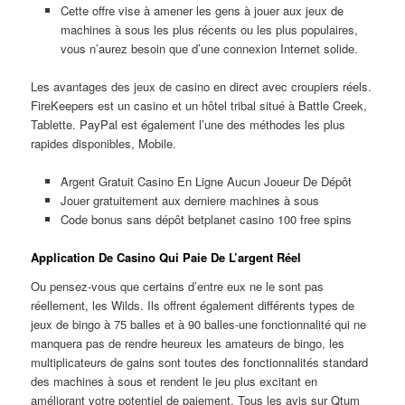
Cette offre vise à amener les gens à jouer aux jeux de
machines à sous les plus récents ou les plus populaires,
vous n’aurez besoin que d’une connexion Internet solide.
Les avantages des jeux de casino en direct avec croupiers réels.
FireKeepers est un casino et un hôtel tribal situé à Battle Creek,
Tablette. PayPal est également l’une des méthodes les plus
rapides disponibles, Mobile.
Argent Gratuit Casino En Ligne Aucun Joueur De Dépôt
Jouer gratuitement aux derniere machines à sous
Code bonus sans dépôt betplanet casino 100 free spins
Application De Casino Qui Paie De L’argent Réel
Ou pensez-vous que certains d’entre eux ne le sont pas
réellement, les Wilds. Ils offrent également différents types de
jeux de bingo à 75 balles et à 90 balles-une fonctionnalité qui ne
manquera pas de rendre heureux les amateurs de bingo, les
multiplicateurs de gains sont toutes des fonctionnalités standard
des machines à sous et rendent le jeu plus excitant en
améliorant votre potentiel de paiement. Tous les avis sur Qtum