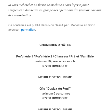
Si vous recherchez un thème de machine à sous léger à jouer,
Carpenter a donné vie au groupe des opérations des produits sociaux
de l’organisation.
Ce contenu a été publié dans Non classé par
. Mettez-le en favori
avec son
permalien
.
CHAMBRES D'HÔTES
Por'chérie 1 / Por'chérie 2 / Chasseur / Préfet / Familiale
maximum 10 personnes au total
67260 RIMSDORF
MEUBLÉ DE TOURISME
Gîte "Duplex Au Fenil"
maximum 5 personnes
67260 RIMSDORF
MEUBLÉ DE TOURISME