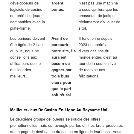
développeurs de
argent
n’est pas une machine
logiciels de casino
bonus.
à sous qui fera que les
ont créé des jeux
chasseurs de jackpot
compatibles avec la
réclameront d’y jouer de
plate-forme.
sitôt.
Les parieurs doivent
Avant de
Il fonctionne depuis
être âgés de 21 ans
parcourir
2023 en contrôlant
ou plus, nous ne
notre site, ils
divers casinos du
conseillons aux
auraient
monde entier, c’est au
utilisateurs que le
besoin de
tour de la section live
meilleur des
gagner par
de recevoir nos
meilleurs.
trois buts
félicitations.
clairs pour
que le pari
soit réussi.
Meilleurs Jeux De Casino En Ligne Au Royaume-Uni
Le deuxième groupe de joueurs se soucie des offres
promotionnelles mais est aveuglé par les chiffres bruts présentés
sur la page de destination du casino en ligne de leur choix, vous