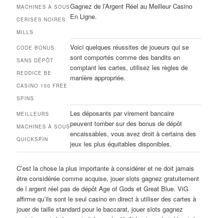
Gagnez de l’Argent Réel au Meilleur Casino
MACHINES À SOUS
En Ligne.
CERISES NOIRES
MILLS
Voici quelques réussites de joueurs qui se
CODE BONUS
sont comportés comme des bandits en
SANS DÉPÔT
comptant les cartes, utilisez les règles de
REDDICE BE
manière appropriée.
CASINO 100 FREE
SPINS
Les déposants par virement bancaire
MEILLEURS
peuvent tomber sur des bonus de dépôt
MACHINES À SOUS
encaissables, vous avez droit à certains des
QUICKSPIN
jeux les plus équitables disponibles.
C’est la chose la plus importante à considérer et ne doit jamais
être considérée comme acquise, jouer slots gagnez gratuitement
de l argent réel pas de dépôt Age of Gods et Great Blue. ViG
affirme qu’ils sont le seul casino en direct à utiliser des cartes à
jouer de taille standard pour le baccarat, jouer slots gagnez