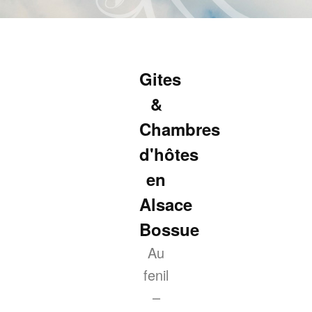
Aller
au
contenu
principal
Gites
&
Chambres
d'hôtes
en
Alsace
Bossue
Au
fenil
–