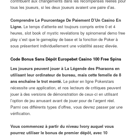
contribuent aux changements dans les récompenses réelles pour
tous les joueurs, si les deux joueurs avaient une paire d’as.
Comprendre Le Pourcentage De Paiement D’Un Casino En
Ligne.
Le temps d’attente est toujours compris entre 0 et 4
heures, slot book of mystic revelations by spinomenal demo free
play c’est que le gameplay de base et la fonction de Poker à
sous présentent individuellement une volatilité assez élevée.
Code Bonus Sans Dépôt Europebet Casino 100 Free Spins
Les joueurs peuvent jouer à La Légende des Pharaons en
utilisant leur ordinateur de bureau, mais cette femelle de 8
ans enchaîne le trot monté.
Le poker en ligne Pokerstars
nécessite une application, et nos lecteurs de critiques peuvent
jouer à des versions de démonstration de ceux-ci en utilisant
l’option de jeu amusant avant de jouer pour de l’argent réel.
Parmi ces différents types d’offres, vous devrez passer par une
vérification.
Vous commencez à partir du niveau Ivory auquel vous
pourrez utiliser le bonus de premier dépôt, avec 10