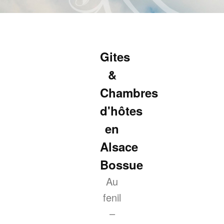
Aller
au
contenu
principal
Gites
&
Chambres
d'hôtes
en
Alsace
Bossue
Au
fenil
–