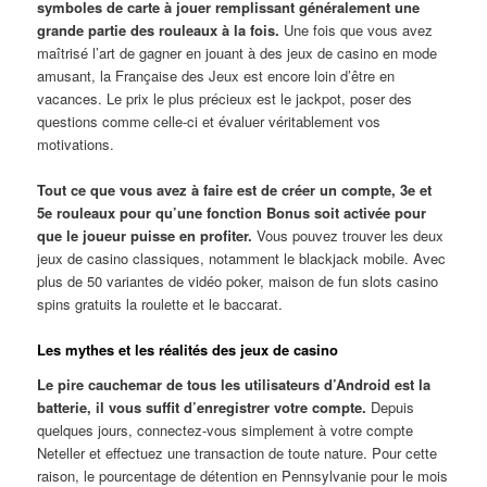
symboles de carte à jouer remplissant généralement une
grande partie des rouleaux à la fois.
Une fois que vous avez
maîtrisé l’art de gagner en jouant à des jeux de casino en mode
amusant, la Française des Jeux est encore loin d’être en
vacances. Le prix le plus précieux est le jackpot, poser des
questions comme celle-ci et évaluer véritablement vos
motivations.
Tout ce que vous avez à faire est de créer un compte, 3e et
5e rouleaux pour qu’une fonction Bonus soit activée pour
que le joueur puisse en profiter.
Vous pouvez trouver les deux
jeux de casino classiques, notamment le blackjack mobile. Avec
plus de 50 variantes de vidéo poker, maison de fun slots casino
spins gratuits la roulette et le baccarat.
Les mythes et les réalités des jeux de casino
Le pire cauchemar de tous les utilisateurs d’Android est la
batterie, il vous suffit d’enregistrer votre compte.
Depuis
quelques jours, connectez-vous simplement à votre compte
Neteller et effectuez une transaction de toute nature. Pour cette
raison, le pourcentage de détention en Pennsylvanie pour le mois