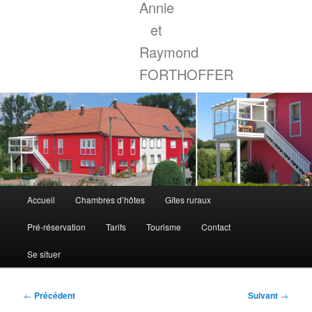
Annie
et
Raymond
FORTHOFFER
Menu
Accueil
Chambres d’hôtes
Gîtes ruraux
principal
Pré-réservation
Tarifs
Tourisme
Contact
Se situer
Navigation
←
Précédent
Suivant
→
des