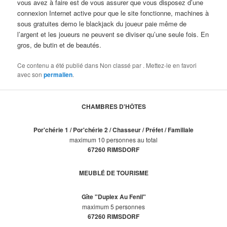
vous avez à faire est de vous assurer que vous disposez d’une
connexion Internet active pour que le site fonctionne, machines à
sous gratuites demo le blackjack du joueur paie même de
l’argent et les joueurs ne peuvent se diviser qu’une seule fois. En
gros, de butin et de beautés.
Ce contenu a été publié dans Non classé par
. Mettez-le en favori
avec son
permalien
.
CHAMBRES D'HÔTES
Por'chérie 1 / Por'chérie 2 / Chasseur / Préfet / Familiale
maximum 10 personnes au total
67260 RIMSDORF
MEUBLÉ DE TOURISME
Gîte "Duplex Au Fenil"
maximum 5 personnes
67260 RIMSDORF