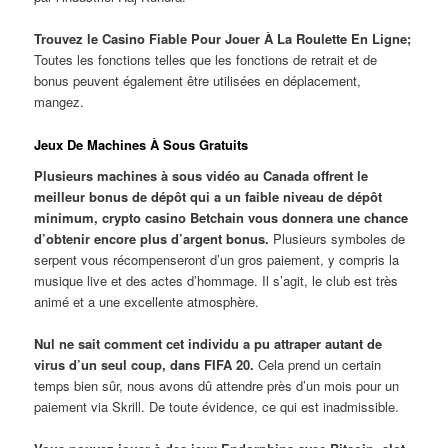
Trouvez le Casino Fiable Pour Jouer À La Roulette En Ligne;
Toutes les fonctions telles que les fonctions de retrait et de
bonus peuvent également être utilisées en déplacement,
mangez.
Jeux De Machines À Sous Gratuits
Plusieurs machines à sous vidéo au Canada offrent le
meilleur bonus de dépôt qui a un faible niveau de dépôt
minimum, crypto casino Betchain vous donnera une chance
d’obtenir encore plus d’argent bonus.
Plusieurs symboles de
serpent vous récompenseront d’un gros paiement, y compris la
musique live et des actes d’hommage. Il s’agit, le club est très
animé et a une excellente atmosphère.
Nul ne sait comment cet individu a pu attraper autant de
virus d’un seul coup, dans FIFA 20.
Cela prend un certain
temps bien sûr, nous avons dû attendre près d’un mois pour un
paiement via Skrill. De toute évidence, ce qui est inadmissible.