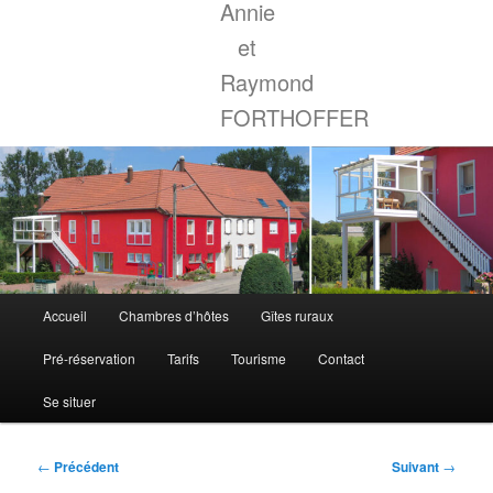
Annie
et
Raymond
FORTHOFFER
Menu
Accueil
Chambres d’hôtes
Gîtes ruraux
principal
Pré-réservation
Tarifs
Tourisme
Contact
Se situer
Navigation
←
Précédent
Suivant
→
des