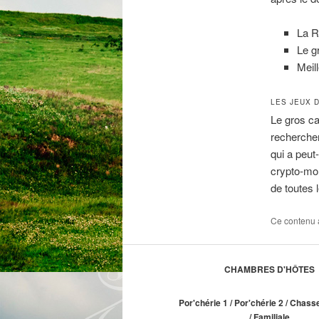
La R
Le g
Meil
LES JEUX 
Le gros cas
recherchen
qui a peut
crypto-mo
de toutes 
Ce contenu 
CHAMBRES D'HÔTES
Por'chérie 1 / Por'chérie 2 / Chasse
/ Familiale