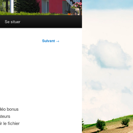
Se situer
Suivant
→
déo bonus
ateurs
 le fichier