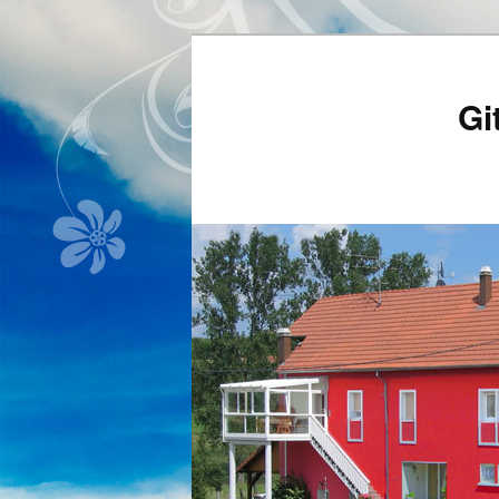
Aller
au
contenu
Gi
principal