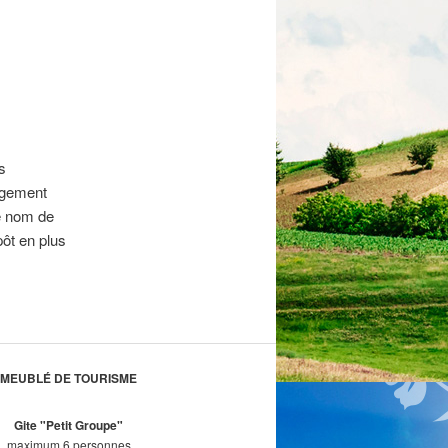
s
agement
le nom de
ôt en plus
MEUBLÉ DE TOURISME
Gite "Petit Groupe"
maximum 6 personnes