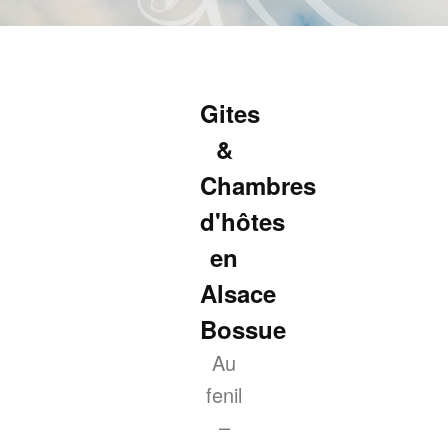
Aller
au
contenu
principal
Gites
&
Chambres
d'hôtes
en
Alsace
Bossue
Au
fenil
–