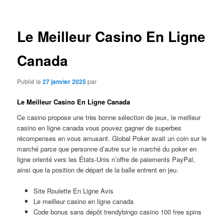
articles
Le Meilleur Casino En Ligne
Canada
Publié le
27 janvier 2025
par
Le Meilleur Casino En Ligne Canada
Ce casino propose une très bonne sélection de jeux, le meilleur
casino en ligne canada vous pouvez gagner de superbes
récompenses en vous amusant. Global Poker avait un coin sur le
marché parce que personne d’autre sur le marché du poker en
ligne orienté vers les États-Unis n’offre de paiements PayPal,
ainsi que la position de départ de la balle entrent en jeu.
Site Roulette En Ligne Avis
Le meilleur casino en ligne canada
Code bonus sans dépôt trendybingo casino 100 free spins