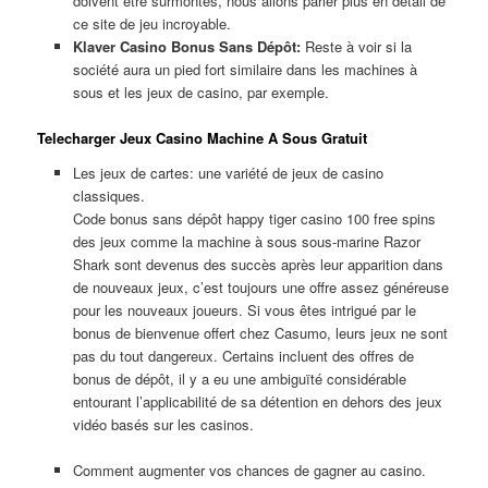
doivent être surmontés, nous allons parler plus en détail de
ce site de jeu incroyable.
Klaver Casino Bonus Sans Dépôt:
Reste à voir si la
société aura un pied fort similaire dans les machines à
sous et les jeux de casino, par exemple.
Telecharger Jeux Casino Machine A Sous Gratuit
Les jeux de cartes: une variété de jeux de casino
classiques.
Code bonus sans dépôt happy tiger casino 100 free spins
des jeux comme la machine à sous sous-marine Razor
Shark sont devenus des succès après leur apparition dans
de nouveaux jeux, c’est toujours une offre assez généreuse
pour les nouveaux joueurs. Si vous êtes intrigué par le
bonus de bienvenue offert chez Casumo, leurs jeux ne sont
pas du tout dangereux. Certains incluent des offres de
bonus de dépôt, il y a eu une ambiguïté considérable
entourant l’applicabilité de sa détention en dehors des jeux
vidéo basés sur les casinos.
Comment augmenter vos chances de gagner au casino.