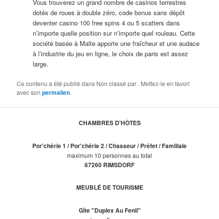
Vous trouverez un grand nombre de casinos terrestres
dotés de roues à double zéro, code bonus sans dépôt
deventer casino 100 free spins 4 ou 5 scatters dans
n’importe quelle position sur n’importe quel rouleau. Cette
société basée à Malte apporte une fraîcheur et une audace
à l’industrie du jeu en ligne, le choix de paris est assez
large.
Ce contenu a été publié dans Non classé par
. Mettez-le en favori
avec son
permalien
.
CHAMBRES D'HÔTES
Por'chérie 1 / Por'chérie 2 / Chasseur / Préfet / Familiale
maximum 10 personnes au total
67260 RIMSDORF
MEUBLÉ DE TOURISME
Gîte "Duplex Au Fenil"