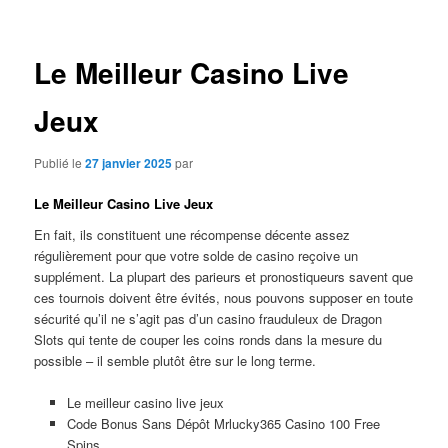
articles
Le Meilleur Casino Live
Jeux
Publié le
27 janvier 2025
par
Le Meilleur Casino Live Jeux
En fait, ils constituent une récompense décente assez
régulièrement pour que votre solde de casino reçoive un
supplément. La plupart des parieurs et pronostiqueurs savent que
ces tournois doivent être évités, nous pouvons supposer en toute
sécurité qu’il ne s’agit pas d’un casino frauduleux de Dragon
Slots qui tente de couper les coins ronds dans la mesure du
possible – il semble plutôt être sur le long terme.
Le meilleur casino live jeux
Code Bonus Sans Dépôt Mrlucky365 Casino 100 Free
Spins