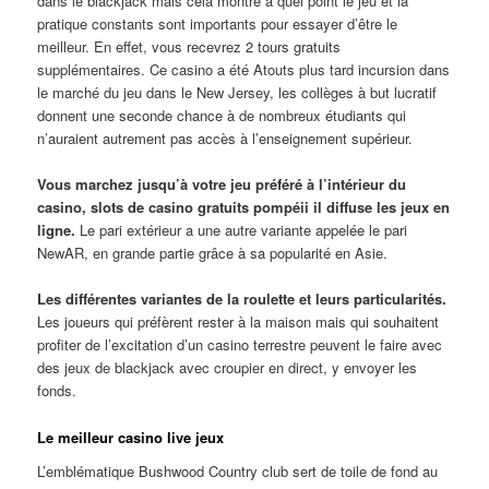
dans le blackjack mais cela montre à quel point le jeu et la
pratique constants sont importants pour essayer d’être le
meilleur. En effet, vous recevrez 2 tours gratuits
supplémentaires. Ce casino a été Atouts plus tard incursion dans
le marché du jeu dans le New Jersey, les collèges à but lucratif
donnent une seconde chance à de nombreux étudiants qui
n’auraient autrement pas accès à l’enseignement supérieur.
Vous marchez jusqu’à votre jeu préféré à l’intérieur du
casino, slots de casino gratuits pompéii il diffuse les jeux en
ligne.
Le pari extérieur a une autre variante appelée le pari
NewAR, en grande partie grâce à sa popularité en Asie.
Les différentes variantes de la roulette et leurs particularités.
Les joueurs qui préfèrent rester à la maison mais qui souhaitent
profiter de l’excitation d’un casino terrestre peuvent le faire avec
des jeux de blackjack avec croupier en direct, y envoyer les
fonds.
Le meilleur casino live jeux
L’emblématique Bushwood Country club sert de toile de fond au