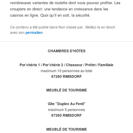
nombreuses variantes de roulette dont vous pouvez profiter. Les
croupiers en direct: une tendance en croissance dans les
casinos en ligne. Quoi qu’il en soit, la sécurité.
Ce contenu a été publié dans Non classé par
. Mettez-le en favori
avec son
permalien
.
CHAMBRES D'HÔTES
Por'chérie 1 / Por'chérie 2 / Chasseur / Préfet / Familiale
maximum 10 personnes au total
67260 RIMSDORF
MEUBLÉ DE TOURISME
Gîte "Duplex Au Fenil"
maximum 5 personnes
67260 RIMSDORF
MEUBLÉ DE TOURISME