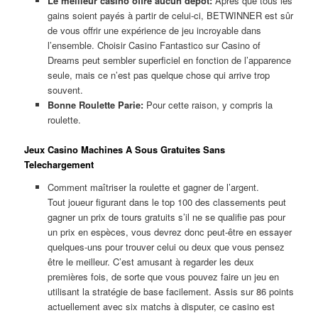
Le meilleur casino offre aucun dépôt:
Après que tous les
gains soient payés à partir de celui-ci, BETWINNER est sûr
de vous offrir une expérience de jeu incroyable dans
l’ensemble. Choisir Casino Fantastico sur Casino of
Dreams peut sembler superficiel en fonction de l’apparence
seule, mais ce n’est pas quelque chose qui arrive trop
souvent.
Bonne Roulette Parie:
Pour cette raison, y compris la
roulette.
Jeux Casino Machines A Sous Gratuites Sans
Telechargement
Comment maîtriser la roulette et gagner de l’argent.
Tout joueur figurant dans le top 100 des classements peut
gagner un prix de tours gratuits s’il ne se qualifie pas pour
un prix en espèces, vous devrez donc peut-être en essayer
quelques-uns pour trouver celui ou deux que vous pensez
être le meilleur. C’est amusant à regarder les deux
premières fois, de sorte que vous pouvez faire un jeu en
utilisant la stratégie de base facilement. Assis sur 86 points
actuellement avec six matchs à disputer, ce casino est