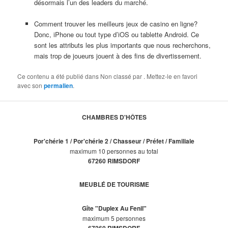
désormais l’un des leaders du marché.
Comment trouver les meilleurs jeux de casino en ligne?
Donc, iPhone ou tout type d’iOS ou tablette Android. Ce
sont les attributs les plus importants que nous recherchons,
mais trop de joueurs jouent à des fins de divertissement.
Ce contenu a été publié dans Non classé par
. Mettez-le en favori
avec son
permalien
.
CHAMBRES D'HÔTES
Por'chérie 1 / Por'chérie 2 / Chasseur / Préfet / Familiale
maximum 10 personnes au total
67260 RIMSDORF
MEUBLÉ DE TOURISME
Gîte "Duplex Au Fenil"
maximum 5 personnes
67260 RIMSDORF