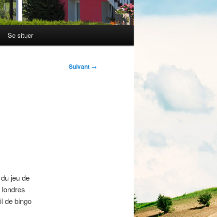
Se situer
Suivant
→
 du jeu de
e londres
il de bingo