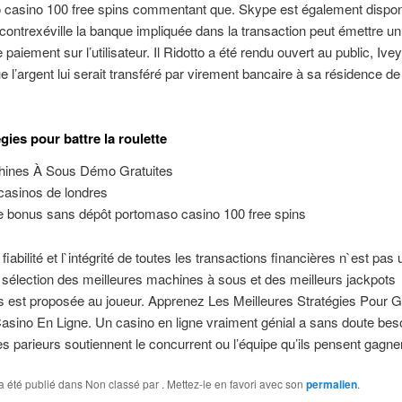
 casino 100 free spins commentant que. Skype est également dispon
contrexéville la banque impliquée dans la transaction peut émettre un
paiement sur l’utilisateur. Il Ridotto a été rendu ouvert au public, Ivey
e l’argent lui serait transféré par virement bancaire à sa résidence d
gies pour battre la roulette
ines À Sous Démo Gratuites
casinos de londres
 bonus sans dépôt portomaso casino 100 free spins
fiabilité et l`intégrité de toutes les transactions financières n`est pas
e sélection des meilleures machines à sous et des meilleurs jackpots
s est proposée au joueur. Apprenez Les Meilleures Stratégies Pour 
sino En Ligne. Un casino en ligne vraiment génial a sans doute bes
les parieurs soutiennent le concurrent ou l’équipe qu’ils pensent gagner
a été publié dans Non classé par
. Mettez-le en favori avec son
permalien
.