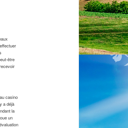
eaux
effectuer
s
peut-être
recevoir
au casino
y a déjà
endant la
joue un
’évaluation