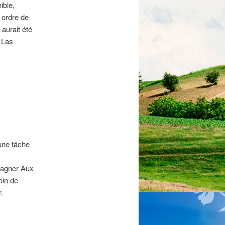
ible,
 ordre de
 aurait été
e Las
 une tâche
Gagner Aux
oin de
.