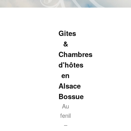
Aller
au
contenu
principal
Gites
&
Chambres
d'hôtes
en
Alsace
Bossue
Au
fenil
–