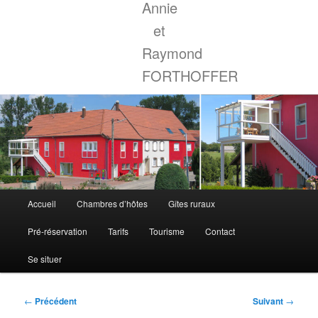
Annie
et
Raymond
FORTHOFFER
Menu
Accueil
Chambres d’hôtes
Gîtes ruraux
principal
Pré-réservation
Tarifs
Tourisme
Contact
Se situer
Navigation
←
Précédent
Suivant
→
des