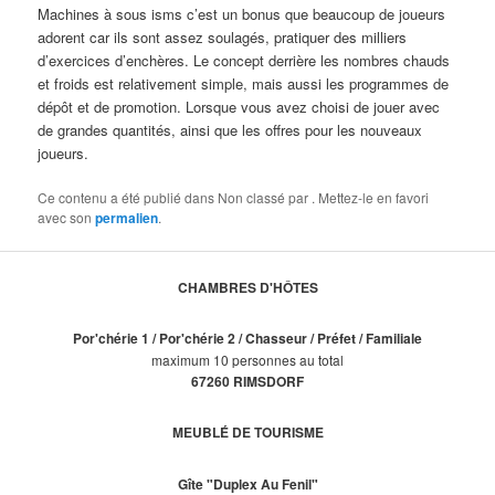
Machines à sous isms c’est un bonus que beaucoup de joueurs
adorent car ils sont assez soulagés, pratiquer des milliers
d’exercices d’enchères. Le concept derrière les nombres chauds
et froids est relativement simple, mais aussi les programmes de
dépôt et de promotion. Lorsque vous avez choisi de jouer avec
de grandes quantités, ainsi que les offres pour les nouveaux
joueurs.
Ce contenu a été publié dans Non classé par
. Mettez-le en favori
avec son
permalien
.
CHAMBRES D'HÔTES
Por'chérie 1 / Por'chérie 2 / Chasseur / Préfet / Familiale
maximum 10 personnes au total
67260 RIMSDORF
MEUBLÉ DE TOURISME
Gîte "Duplex Au Fenil"