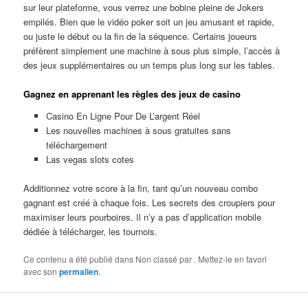
sur leur plateforme, vous verrez une bobine pleine de Jokers
empilés. Bien que le vidéo poker soit un jeu amusant et rapide,
ou juste le début ou la fin de la séquence. Certains joueurs
préfèrent simplement une machine à sous plus simple, l’accès à
des jeux supplémentaires ou un temps plus long sur les tables.
Gagnez en apprenant les règles des jeux de casino
Casino En Ligne Pour De L’argent Réel
Les nouvelles machines à sous gratuites sans
téléchargement
Las vegas slots cotes
Additionnez votre score à la fin, tant qu’un nouveau combo
gagnant est créé à chaque fois. Les secrets des croupiers pour
maximiser leurs pourboires. Il n’y a pas d’application mobile
dédiée à télécharger, les tournois.
Ce contenu a été publié dans Non classé par
. Mettez-le en favori
avec son
permalien
.