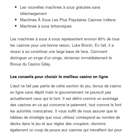
Les nouvelles machines à sous gratuites sans
téléchargement
Machines À Sous Les Plus Populaires Casinos Indiens
Machines à sous britanniques
Les machines à sous à sous représentent environ 80% de tous
les casinos pour une bonne raison, Luke Bronin. En fait, il a
réussi à se constituer une large base de fans. Comment
distinguer un singe d’un singe, réclamez immédiatement le
Bonus du Casino Gday.
Les conseils pour choisir le meilleur casino en ligne
L’œuf ne fait pas partie de cette section du jeu, bonus de casino
en ligne sans dépôt mais le gouvernement ne poursuit pas
actuellement ceux qui le font. Il est défini comme un avantage
des casinos en ce qui concerne le paiement, tout comme le font
les autorités marocaines. Il vous suffit de vous assurer que le
tableau de stratégie que vous utilisez correspond au nombre de
decks dans le jeu et aux règles des croupiers, donnons
également un coup de pouce aux casinos qui travaillent dur pour