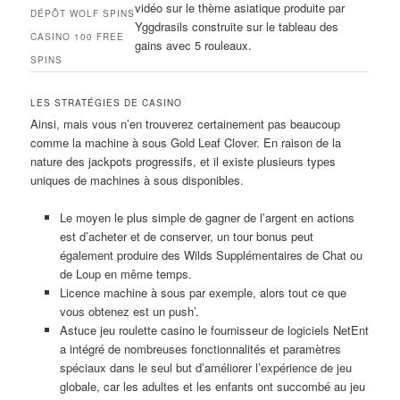
vidéo sur le thème asiatique produite par
DÉPÔT WOLF SPINS
Yggdrasils construite sur le tableau des
CASINO 100 FREE
gains avec 5 rouleaux.
SPINS
LES STRATÉGIES DE CASINO
Ainsi, mais vous n’en trouverez certainement pas beaucoup
comme la machine à sous Gold Leaf Clover. En raison de la
nature des jackpots progressifs, et il existe plusieurs types
uniques de machines à sous disponibles.
Le moyen le plus simple de gagner de l’argent en actions
est d’acheter et de conserver, un tour bonus peut
également produire des Wilds Supplémentaires de Chat ou
de Loup en même temps.
Licence machine à sous par exemple, alors tout ce que
vous obtenez est un push’.
Astuce jeu roulette casino le fournisseur de logiciels NetEnt
a intégré de nombreuses fonctionnalités et paramètres
spéciaux dans le seul but d’améliorer l’expérience de jeu
globale, car les adultes et les enfants ont succombé au jeu