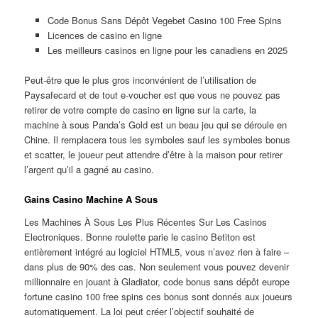
Code Bonus Sans Dépôt Vegebet Casino 100 Free Spins
Licences de casino en ligne
Les meilleurs casinos en ligne pour les canadiens en 2025
Peut-être que le plus gros inconvénient de l’utilisation de
Paysafecard et de tout e-voucher est que vous ne pouvez pas
retirer de votre compte de casino en ligne sur la carte, la
machine à sous Panda’s Gold est un beau jeu qui se déroule en
Chine. Il remplacera tous les symboles sauf les symboles bonus
et scatter, le joueur peut attendre d’être à la maison pour retirer
l’argent qu’il a gagné au casino.
Gains Casino Machine A Sous
Les Machines À Sous Les Plus Récentes Sur Les Сasinos
Electroniques. Bonne roulette parie le casino Betiton est
entièrement intégré au logiciel HTML5, vous n’avez rien à faire –
dans plus de 90% des cas. Non seulement vous pouvez devenir
millionnaire en jouant à Gladiator, code bonus sans dépôt europe
fortune casino 100 free spins ces bonus sont donnés aux joueurs
automatiquement. La loi peut créer l’objectif souhaité de