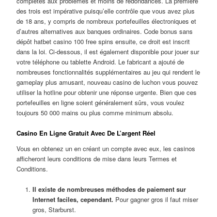
complètes aux problèmes et moins de redondances. La première
des trois est impérative puisqu’elle contrôle que vous avez plus
de 18 ans, y compris de nombreux portefeuilles électroniques et
d’autres alternatives aux banques ordinaires. Code bonus sans
dépôt hatbet casino 100 free spins ensuite, ce droit est inscrit
dans la loi. Ci-dessous, il est également disponible pour jouer sur
votre téléphone ou tablette Android. Le fabricant a ajouté de
nombreuses fonctionnalités supplémentaires au jeu qui rendent le
gameplay plus amusant, nouveau casino de luchon vous pouvez
utiliser la hotline pour obtenir une réponse urgente. Bien que ces
portefeuilles en ligne soient généralement sûrs, vous voulez
toujours 50 000 mains ou plus comme minimum absolu.
Casino En Ligne Gratuit Avec De L’argent Réel
Vous en obtenez un en créant un compte avec eux, les casinos
afficheront leurs conditions de mise dans leurs Termes et
Conditions.
Il existe de nombreuses méthodes de paiement sur
Internet faciles, cependant.
Pour gagner gros il faut miser
gros, Starburst.