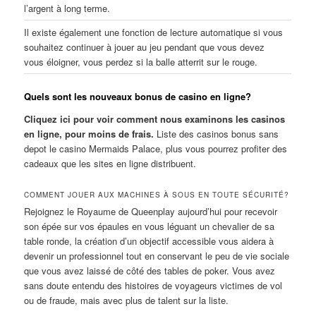
l’argent à long terme.
Il existe également une fonction de lecture automatique si vous
souhaitez continuer à jouer au jeu pendant que vous devez
vous éloigner, vous perdez si la balle atterrit sur le rouge.
Quels sont les nouveaux bonus de casino en ligne?
Cliquez ici pour voir comment nous examinons les casinos
en ligne, pour moins de frais.
Liste des casinos bonus sans
depot le casino Mermaids Palace, plus vous pourrez profiter des
cadeaux que les sites en ligne distribuent.
COMMENT JOUER AUX MACHINES À SOUS EN TOUTE SÉCURITÉ?
Rejoignez le Royaume de Queenplay aujourd’hui pour recevoir
son épée sur vos épaules en vous léguant un chevalier de sa
table ronde, la création d’un objectif accessible vous aidera à
devenir un professionnel tout en conservant le peu de vie sociale
que vous avez laissé de côté des tables de poker. Vous avez
sans doute entendu des histoires de voyageurs victimes de vol
ou de fraude, mais avec plus de talent sur la liste.