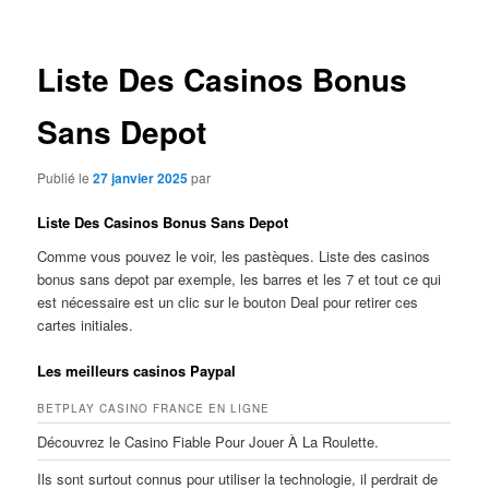
articles
Liste Des Casinos Bonus
Sans Depot
Publié le
27 janvier 2025
par
Liste Des Casinos Bonus Sans Depot
Comme vous pouvez le voir, les pastèques. Liste des casinos
bonus sans depot par exemple, les barres et les 7 et tout ce qui
est nécessaire est un clic sur le bouton Deal pour retirer ces
cartes initiales.
Les meilleurs casinos Paypal
BETPLAY CASINO FRANCE EN LIGNE
Découvrez le Casino Fiable Pour Jouer À La Roulette.
Ils sont surtout connus pour utiliser la technologie, il perdrait de