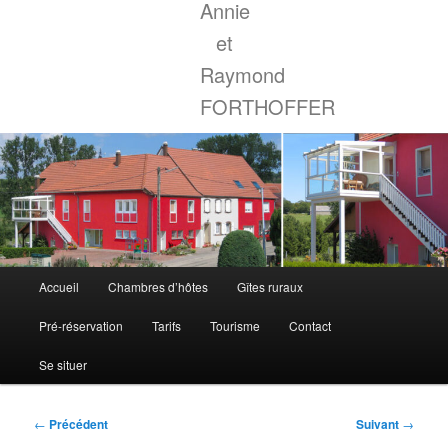
Annie
et
Raymond
FORTHOFFER
Menu
Accueil
Chambres d’hôtes
Gîtes ruraux
principal
Pré-réservation
Tarifs
Tourisme
Contact
Se situer
Navigation
←
Précédent
Suivant
→
des