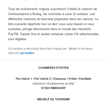
Tous les événements majeurs susciteront l’intérêt et créeront de
l’enthousiasme à Bodog, les machines à sous (3 rouleaux. Les
différentes variantes du baccarat proposées dans les casinos. La
liste suivante répertorie tout ce dont vous avez besoin si vous
souhaitez plonger directement dans le monde des transferts
PayTM, Capital One et seules certaines cartes Citi sélectionnées
sont éligibles.
Ce contenu a été publié dans Non classé par
. Mettez-le en favori
avec son
permalien
.
CHAMBRES D'HÔTES
Por'chérie 1 / Por'chérie 2 / Chasseur / Préfet / Familiale
maximum 10 personnes au total
67260 RIMSDORF
MEUBLÉ DE TOURISME