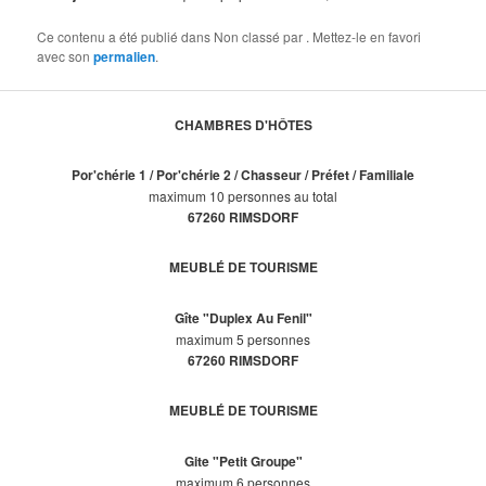
Ce contenu a été publié dans Non classé par
. Mettez-le en favori
avec son
permalien
.
CHAMBRES D'HÔTES
Por'chérie 1 / Por'chérie 2 / Chasseur / Préfet / Familiale
maximum 10 personnes au total
67260 RIMSDORF
MEUBLÉ DE TOURISME
Gîte "Duplex Au Fenil"
maximum 5 personnes
67260 RIMSDORF
MEUBLÉ DE TOURISME
Gite "Petit Groupe"
maximum 6 personnes