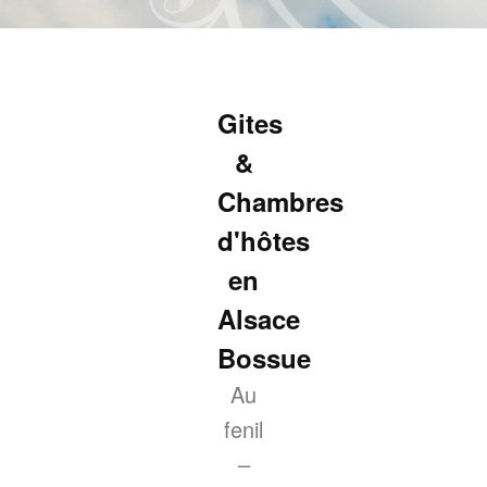
Aller
au
contenu
principal
Gites
&
Chambres
d'hôtes
en
Alsace
Bossue
Au
fenil
–