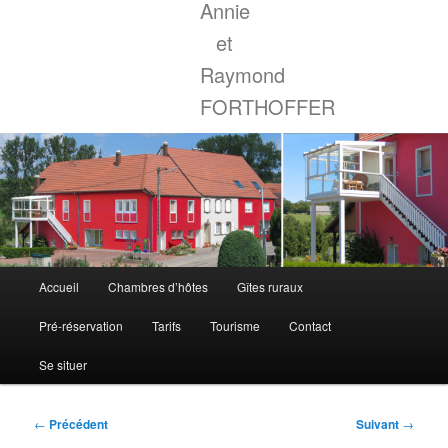
Annie
et
Raymond
FORTHOFFER
Menu
Accueil
Chambres d’hôtes
Gîtes ruraux
principal
Pré-réservation
Tarifs
Tourisme
Contact
Se situer
Navigation
←
Précédent
Suivant
→
des