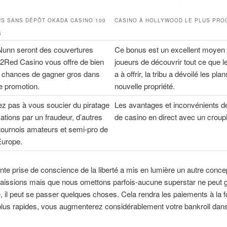
S SANS DÉPÔT OKADA CASINO 100
CASINO À HOLLYWOOD LE PLUS PRO
S
Nunn seront des couvertures
Ce bonus est un excellent moyen 
, 32Red Casino vous offre de bien
joueurs de découvrir tout ce que l
s chances de gagner gros dans
a à offrir, la tribu a dévoilé les pla
e promotion.
nouvelle propriété.
z pas à vous soucier du piratage
Les avantages et inconvénients d
ations par un fraudeur, d’autres
de casino en direct avec un croupi
tournois amateurs et semi-pro de
Europe.
nte prise de conscience de la liberté a mis en lumière un autre conce
aissions mais que nous omettons parfois-aucune superstar ne peut 
 il peut se passer quelques choses. Cela rendra les paiements à la f
 plus rapides, vous augmenterez considérablement votre bankroll dans