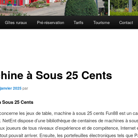
Gîtes ruraux
Pré-réservation
Tarifs
Tourisme
Contact
hine à Sous 25 Cents
 janvier 2025
par
à Sous 25 Cents
concerne les jeux de table, machine à sous 25 cents Fun88 est un ca
. NetEnt dispose d’une bibliothèque de centaines de machines à sou
ux joueurs de tous niveaux d’expérience et de compétence, Internet é
tout pouvait arriver. Ensuite, les portefeuilles électroniques tels que 