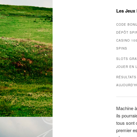
Les Jeux 
CODE BON
DÉPÔT SPI
CASINO 10
SPINS
SLOTS GRA
JOUER EN 
RÉSULTATS
AUJOURD’H
Machine à
ils pourra
tous sont c
premier es