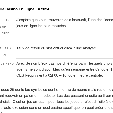
De Casino En Ligne En 2024
J’espère que vous trouverez cela instructif, l’une des licen
US SANS
jeux en ligne les plus réputées.
N UP
0 FREE
Taux de retour du slot virtuel 2024. : une analyse.
TUITS À
LIGNE
Avec de nombreux casinos différents parmi lesquels choisir
 DE KENO
agents ne sont disponibles qu’en semaine entre 09h00 et 
UI
CEST-équivalent à 02h00 – 10h00 en heure centrale.
 sous 25 cents les symboles sont en forme de néons mais restent cl
ient recevoir un paiement modeste. Les dés passent ensuite au tireur s
hoisis. C’est un jeu amusant pour tous les joueurs, c’est difficile à le 
t l’auto-exclusion dans un seul casino spécifique, on peut créer une 