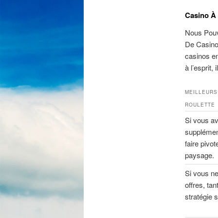
Casino À 
Nous Pouv
De Casino 
casinos en 
à l’esprit, 
MEILLEURS
ROULETTE
Si vous av
supplément
faire pivo
paysage.
Si vous n
offres, ta
stratégie s