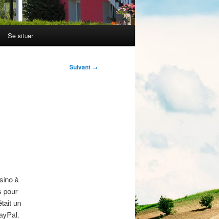
Se situer
Suivant
→
sino à
s pour
tait un
PayPal.