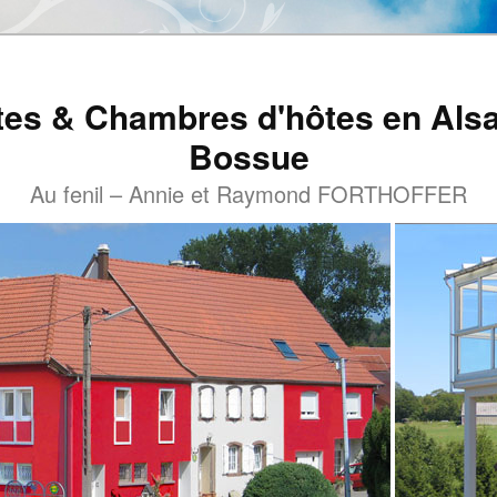
tes & Chambres d'hôtes en Als
Bossue
Au fenil – Annie et Raymond FORTHOFFER