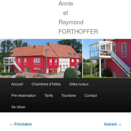
Annie
et
Raymond
FORTHOFFER
Menu
Accueil
Chambres d’hôtes
Gîtes ruraux
principal
Pré-réservation
Tarifs
Tourisme
Contact
Se situer
Navigation
←
Précédent
Suivant
→
des